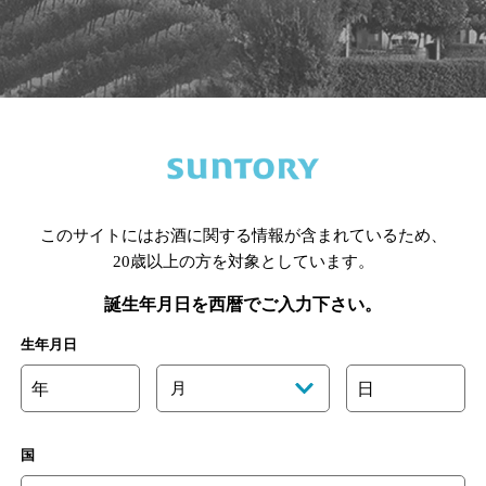
このサイトにはお酒に関する情報が含まれているため、
20歳以上の方を対象としています。
誕生年月日を西暦でご入力下さい。
生年月日
楽しむ
文化・スポーツ
年
月
日
ーン
サントリーホール
サントリー美術館
国