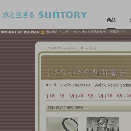
このページの本文へ移動
商品
製品紹介
＞
山崎
＞ 小さな小さな新聞廣告 6月の掲載リスト
｜
1月
｜
2月
｜
3月
｜
4月
｜
5月
｜
6月
｜
7月
｜
8月
｜
9