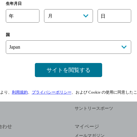
生年月日
年
月
日
国
楽しむ
文化・スポーツ
サイトを閲覧する
ーン
サントリーホール
サントリー美術館
お酒レシピ
サントリーサンバーズ大阪
より、
利用規約
、
プライバシーポリシー
、および Cookie の使用に同意し
東京サントリーサンゴリアス
サントリースポーツ
合わせ
マイページ
メールマガジン