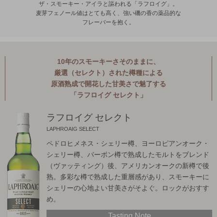
ザ・スモーキー・アイラと謳われる「ラフロイグ」。
麦芽フェノール値はとても高く、強い磯の香の薬品的な
フレーバーを抱く。
10年のスモーキーさそのままに、
厳選（セレクト）された樽種による
原酒熟成で開花した甘美さで魅了する
「ラフロイグ セレクト」
ラフロイグ セレクト
LAPHROAIG SELECT
ペドロヒメネス・シェリー樽、ヨーロピアンオーク・
シェリー樽、バーボン樽で熟成したモルトをブレンド
（ヴァッティング）後、アメリカンオークの新樽で後
熟。多彩な樽で熟成した重層感があり、スモーキーに
シェリーの心地よい甘美さがそよぐ。ロックがおすす
め。
Tasting Note