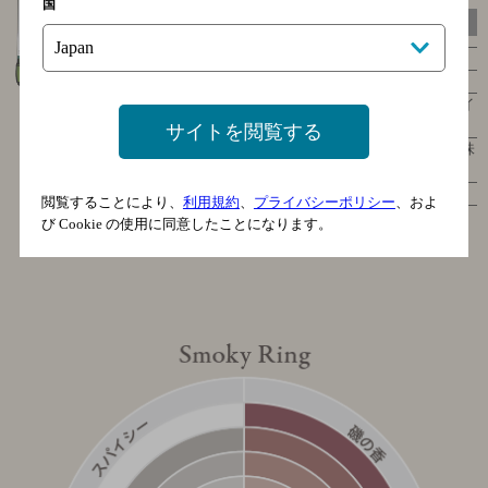
国
Tasting Note
色
濃い金色
香り
爽快なピート・磯の香
味
バニラ・クリームの滑らかさ・ややオイ
リーなコク
サイトを閲覧する
フィニッシュ
海藻を想わせるユニークな心地よい後味
がつづく
ボディ
ミディアムボディ
閲覧することにより、
利用規約
、
プライバシーポリシー
、およ
び Cookie の使用に同意したことになります。
750ml・43％・￥7,410（税別）