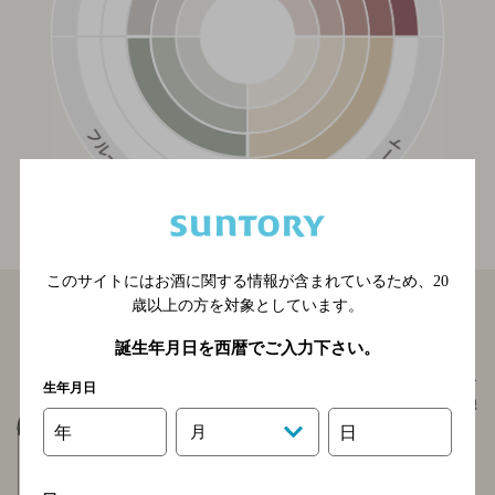
このサイトにはお酒に関する情報が含まれているため、
20
歳以上の方を対象としています。
ラフロイグ 10年
LAPHROAIG 10 years
誕生年月日を西暦でご入力下さい。
ラフロイグ蒸溜所のフラッグシップ・モルトで、世界
生年月日
的な人気を誇る。爽快なピート香や磯の香の強烈で独
特の香りがある。1st.フィルバーボン樽熟成による甘
年
月
日
いバニラ、クリームのような滑らかさを合わせ持つ。
ハイボールがおすすめ。