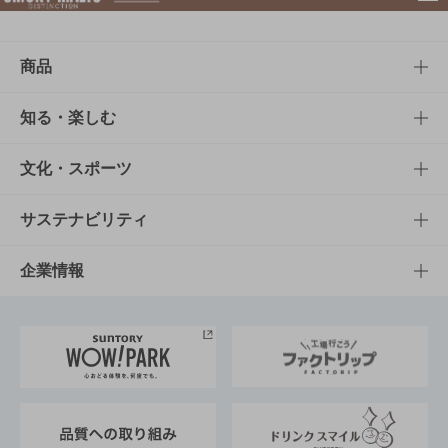
商品
商品TOP
知る・楽しむ
商品一覧
知る・楽しむTOP
文化・スポーツ
商品発売情報
キャンペーン
文化・スポーツTOP
サステナビリティ
栄養成分一覧
工場見学
サントリーホール
サステナビリティTOP
企業情報
お料理・お酒レシピ
サントリー美術館
トップメッセージ
企業情報TOP
地域情報
サントリーサンバーズ大阪
サントリーが考えるサステナビリティ経営
企業概要
東京サントリーサンゴリアス
ESG情報ポータル
グループ企業一覧