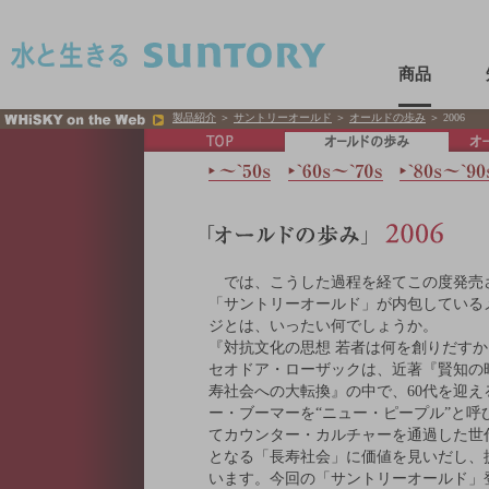
このページの本文へ移動
商品
製品紹介
＞
サントリーオールド
＞
オールドの歩み
＞ 2006
では、こうした過程を経てこの度発売
「サントリーオールド」が内包している
ジとは、いったい何でしょうか。
『対抗文化の思想 若者は何を創りだす
セオドア・ローザックは、近著『賢知の
寿社会への大転換』の中で、60代を迎え
ー・ブーマーを“ニュー・ピープル”と呼
てカウンター・カルチャーを通過した世
となる「長寿社会」に価値を見いだし、
います。今回の「サントリーオールド」