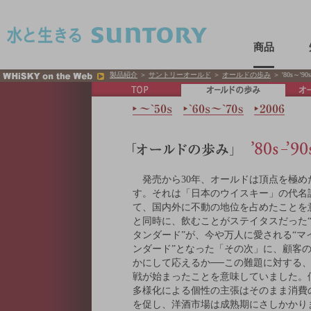
このページの本文へ移動
商品
製品紹介
＞
サントリーオールド
＞
オールドの歩み
＞ '80s～'90s
発売から30年、オールドは頂点を極め
す。それは「日本のウイスキー」の代名
て、国内外に不動の地位を占めたことを
と同時に、飲むことがステイタスだった
タンダード”が、今や万人に愛される“マ
ンダード”となった「その次」に、顧客
かにして応えるか──この難題に対する
戦が始まったことを意味していました。
多様化による個性の主張はそのまま消費
を促し、洋酒市場は成熟期にさしかかり