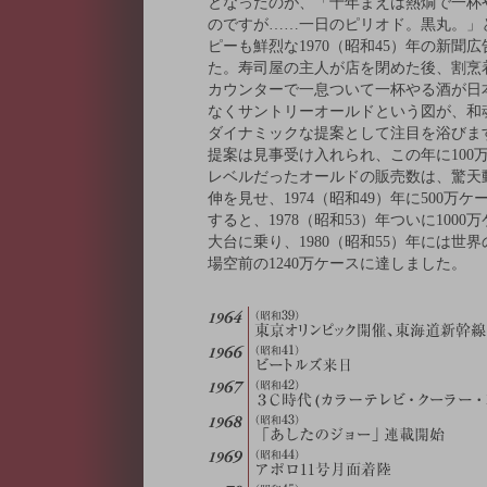
となったのが、「十年まえは熱燗で一杯
のですが……一日のピリオド。黒丸。」
ピーも鮮烈な1970（昭和45）年の新聞
た。寿司屋の主人が店を閉めた後、割烹
カウンターで一息ついて一杯やる酒が日
なくサントリーオールドという図が、和
ダイナミックな提案として注目を浴びま
提案は見事受け入れられ、この年に100
レベルだったオールドの販売数は、驚天
伸を見せ、1974（昭和49）年に500万ケ
すると、1978（昭和53）年ついに1000
大台に乗り、1980（昭和55）年には世
場空前の1240万ケースに達しました。