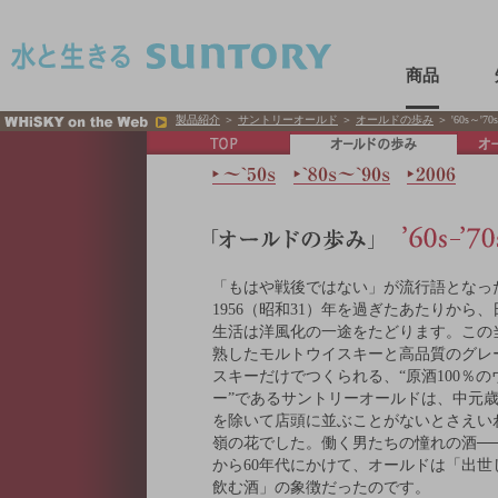
このページの本文へ移動
商品
製品紹介
＞
サントリーオールド
＞
オールドの歩み
＞ '60s～'70s
「もはや戦後ではない」が流行語となっ
1956（昭和31）年を過ぎたあたりから
生活は洋風化の一途をたどります。この
熟したモルトウイスキーと高品質のグレ
スキーだけでつくられる、“原酒100％の
ー”であるサントリーオールドは、中元
を除いて店頭に並ぶことがないとさえい
嶺の花でした。働く男たちの憧れの酒──1
から60年代にかけて、オールドは「出世
飲む酒」の象徴だったのです。