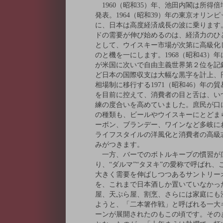
1960（昭和35）年、池田内閣は所得倍
発表。1964（昭和39）年の東京オリン
に、日本は高度経済成長の波に乗ります
ドの需要が伸び始めるのは、経済力のひ
として、ウイスキー市場が次第に高級化
のと機を一にします。1968（昭和43）年
が米国に次いで自由主義世界第２位を記
ど日本の国際収支は大幅な黒字を計上、
相場制に移行する1971（昭和46）年の
を目前に控えて、消費者の目と舌は、い
練の度合いを高めていました。庶民が口
の種類も、ビールやウイスキーにとどま
ーボン、ブランデー、ワインなど多岐に
ライフスタイルの洋風化と消費者の高級
みがつきます。
一方、バーでのボトルキープの慣習が
り、“ダルマ”“タヌキ”の愛称で呼ばれ、
大きく需要を伸ばしつつあるサントリー
を、これまで日本酒しか置いていなかっ
屋、天ぷら屋、割烹、さらには家庭にも
ようと、「二本箸作戦」と呼ばれる一大
ーンが展開されたのもこの頃です。その