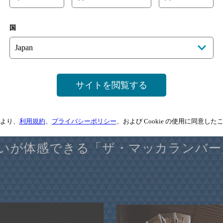
-10-1
国
サイトを閲覧する
より、
利用規約
、
プライバシーポリシー
、および Cookie の使用に同意し
クラフトマンシップが学べる「ザ・
いが体感できる「ザ・マッカランバー