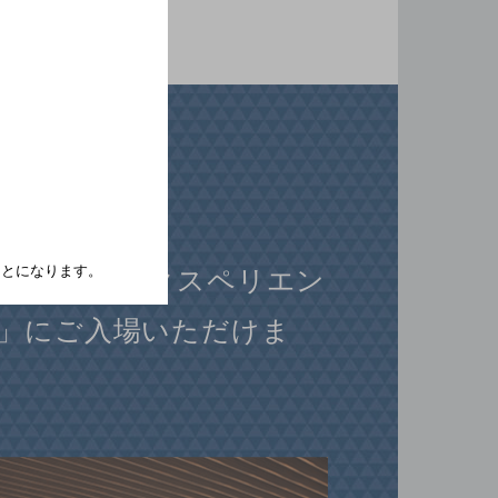
たことになります。
マッカランエクスペリエン
」にご入場いただけま