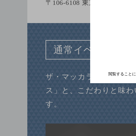
〒106-6108 東京都港区六本木6
通常イベント
閲覧することに
ザ・マッカランの歴史と
ス」と、こだわりと味わ
す。