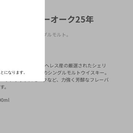
ラン シェリーオーク25年
をもつ傑出したシングルモルト。
ェリーオーク25年は、ヘレス産の厳選されたシェリ
ッチで複雑な味わいのシングルモルトウイスキー。
たことになります。
ーツ、ウッドスモークなど、力強く芳醇なフレーバ
す。
00ml