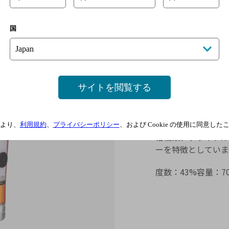
ザ・マッカ
国
力強くリッチな特徴
サイトを閲覧する
ザ・マッカラン シ
ー樽で熟成した、リ
より、
利用規約
、
プライバシーポリシー
、および Cookie の使用に同意し
柑橘類、ドライフル
ーを特徴としていま
度数：
43%
容量：
7