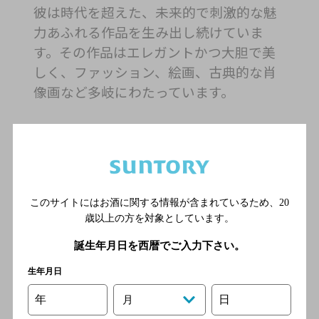
彼は時代を超えた、未来的で刺激的な魅
力あふれる作品を生み出し続けていま
す。その作品はエレガントかつ大胆で美
しく、ファッション、絵画、古典的な肖
像画など多岐にわたっています。
続きを読む
このサイトにはお酒に関する情報が含まれているため、
20
歳以上の方を対象としています。
抽象写真
誕生年月日を西暦でご入力下さい。
生年月日
年
日
月