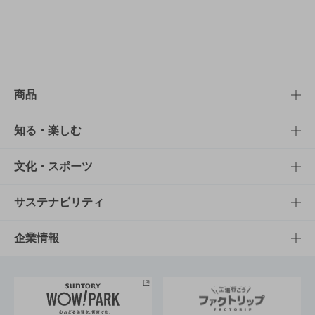
商品
商品TOP
知る・楽しむ
商品一覧
知る・楽しむTOP
文化・スポーツ
商品発売情報
キャンペーン
文化・スポーツTOP
サステナビリティ
栄養成分一覧
工場見学
サントリーホール
サステナビリティTOP
企業情報
お料理・お酒レシピ
サントリー美術館
トップメッセージ
企業情報TOP
地域情報
サントリーサンバーズ大阪
サントリーが考えるサステナビリティ経営
企業概要