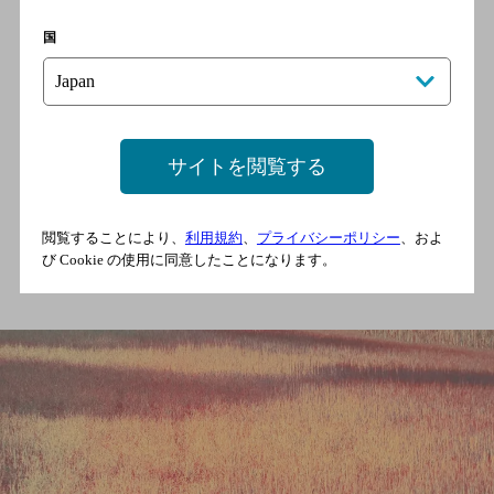
彼はザ・マッカラン エステートにおい
国
て、自然をミューズとして捉え、シェリ
ーオークシリーズを探求する抽象写真を
撮影しました。これらの写真は、ザ・マ
ッカラン シェリーオークシリーズの熟練
サイトを閲覧する
の技を讃え、彼独自の撮影スタイルでそ
の味わいを視覚的なイメージとして描き
出しています。
閲覧することにより、
利用規約
、
プライバシーポリシー
、およ
び Cookie の使用に同意したことになります。