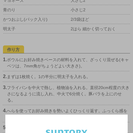
マヨネーズ
大さじ2
青のり
小さじ2
かつおぶし(パック入り)
2/3袋ほど
明太子
2はら 細かく切っておく
作り方
1.
ボウルにお好み焼きベースの材料を入れて、ざっくり混ぜる(キャ
ベツは、7mm角がちょうどよい大きさ)。
2.
まずは1枚焼く。1の半分に明太子を入れる。
3.
フライパンを中火で熱し、植物油を入れる。直径20cm程度の大き
さになるように流し入れ、中火で6分焼く。豚バラを上にのせ
る。
4.
へらを使ってお好み焼きを勢いよくひっくり返す。ふっくら感を
残すために、つぶしたりしない。
5.
裏返したら7分焼く。最後にもう一度ひっくり返して1分焼く。