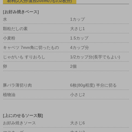
材料(2人分/直径20cmのもの2枚分)
[お好み焼きベース]
水
1カップ
顆粒だしの素
大さじ1
小麦粉
1.5カップ
キャベツ 7mm角に切ったもの
4カップ分
じゃがいも すりおろし
1/2カップ分(長芋でもよい)
卵
2個
豚バラ薄切り肉
6枚(80g程度) 半分に切る
植物油
小さじ2
[上にのせるソース類]
お好み焼きソース
大さじ6