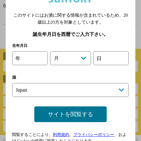
6.
お皿にのせて、ソース、マヨネーズ、青のり、かつおぶしの順番
でのせる。2枚目を焼くときも同じように焼く。明太子の代わり
このサイトにはお酒に関する情報が含まれているため、
20
に、えびやキムチを混ぜてもよい。
歳以上の方を対象としています。
誕生年月日を西暦でご入力下さい。
トップページに戻る
生年月日
年
月
日
ハイボールに合う定番レシピ
国
お肉
焼き物
魚介
煮物・鍋物
サイトを閲覧する
野菜
さっぱり
揚げ物
がっつり
閲覧することにより、
利用規約
、
プライバシーポリシー
、およ
び Cookie の使用に同意したことになります。