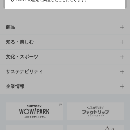
ページトップに戻る
商品
商品TOP
知る・楽しむ
商品一覧
知る・楽しむTOP
文化・スポーツ
商品発売情報
キャンペーン
文化・スポーツTOP
サステナビリティ
栄養成分一覧
工場見学
サントリーホール
サステナビリティTOP
企業情報
お料理・お酒レシピ
サントリー美術館
トップメッセージ
企業情報TOP
地域情報
サントリーサンバーズ大阪
サントリーが考えるサステナビリティ経営
企業概要
東京サントリーサンゴリアス
ESG情報ポータル
グループ企業一覧