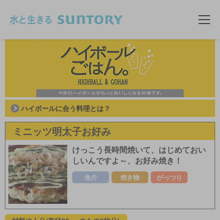
このページの本文へ移動
メニ
ハイボールに合う料理とは？
ミニッツ明太子お好み
けっこう長時間焼いて、はじめておい
しいんですよ～、お好み焼き！
魚介
焼き物
がっつり