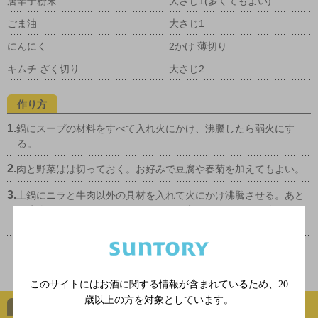
唐辛子粉末
大さじ1(多くてもよい)
ごま油
大さじ1
にんにく
2かけ 薄切り
キムチ ざく切り
大さじ2
作り方
1.
鍋にスープの材料をすべて入れ火にかけ、沸騰したら弱火にす
る。
2.
肉と野菜はは切っておく。お好みで豆腐や春菊を加えてもよい。
3.
土鍋にニラと牛肉以外の具材を入れて火にかけ沸騰させる。あと
は牛肉とニラをお好みのタイミングで入れて、コトコト煮ながら
いただく。トッポギを入れてもおいしい。
トップページに戻る
このサイトにはお酒に関する情報が含まれているため、
20
歳以上の方を対象としています。