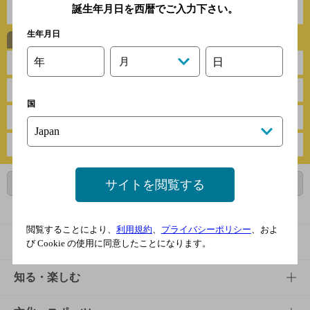
誕生年月日を西暦でご入力下さい。
ハイボールに合う定番レシピ
生年月日
年
月
日
お肉
焼き物
魚介
煮物・鍋物
国
野菜
さっぱり
揚げ物
がっつり
サイトを閲覧する
ページトップに戻る
閲覧することにより、
利用規約
、
プライバシーポリシー
、およ
商品
び Cookie の使用に同意したことになります。
商品TOP
知る・楽しむ