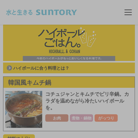
このページの本文へ移動
メニ
ハイボールに合う料理とは？
韓国風キムチ鍋
コチュジャンとキムチでピリ辛鍋。カ
ラダを温めながら冷たいハイボール
を。
お肉
煮物・鍋物
がっつり