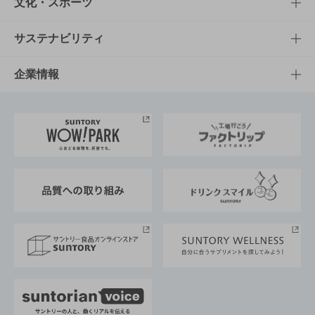
商品一覧
知る・楽しむTOP
文化・スポーツ
商品発売情報
キャンペーン
文化・スポーツTOP
サステナビリティ
栄養成分一覧
工場見学
サントリーホール
サステナビリティTOP
企業情報
お料理・お酒レシピ
サントリー美術館
トップメッセージ
企業情報TOP
地域情報
サントリーサンバーズ大阪
サントリーが考えるサステナビリティ経営
企業概要
東京サントリーサンゴリアス
ESG情報ポータル
グループ企業一覧
サントリースポーツ
サステナビリティストーリーズ
事業所一覧
採用情報