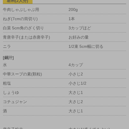
材料(2人分)
牛肉しゃぶしゃぶ用
200g
ねぎ(7cmの筒切り)
1本
白菜 5cm角のざく切り
3カップほど
青唐辛子(または赤唐辛子)
お好みの量
ニラ
1/2束 5cm幅に切る
[鍋汁]
水
4カップ
中華スープの素(顆粒)
小さじ2
粗塩
小さじ1/2
しょうゆ
大さじ1
コチュジャン
大さじ2
酒
大さじ1