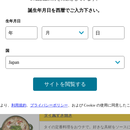
3.
餃子の皮に２を小
け、パタンと半分
誕生年月日を西暦でご入力下さい。
必要はない。
生年月日
4.
鍋に水１Ｌと鶏が
にかけ、沸騰した
年
月
日
餃子とくずきりを
じ１をまわしいれ
ミツカンごましゃ
油を加えていただ
国
をのせてもおいし
白菜のミルフィーユ鍋
サイトを閲覧する
白菜とベーコンを重ねて鍋に入れるだけの
簡単おいしい鍋レシピ。
より、
利用規約
、
プライバシーポリシー
、および Cookie の使用に同意し
タイ風すき焼き
タイの定番料理をおウチで。好きな具材をソース