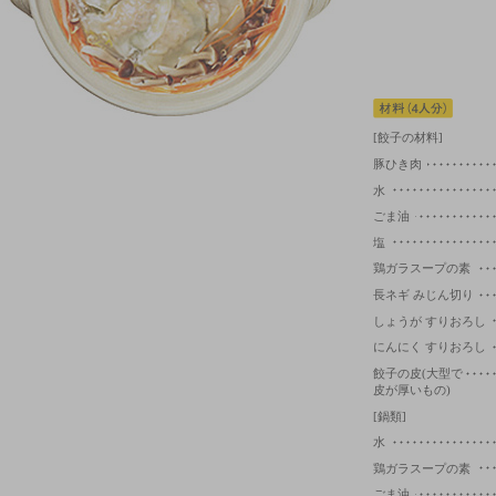
[餃子の材料]
豚ひき肉
水
ごま油
塩
鶏ガラスープの素
長ネギ みじん切り
しょうが すりおろし
にんにく すりおろし
餃子の皮(大型で
皮が厚いもの)
[鍋類]
水
鶏ガラスープの素
ごま油