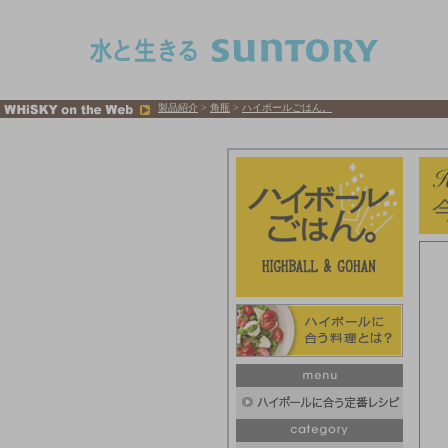
このページの本文へ移動
製品紹介
>
角瓶
>
ハイボールごはん。