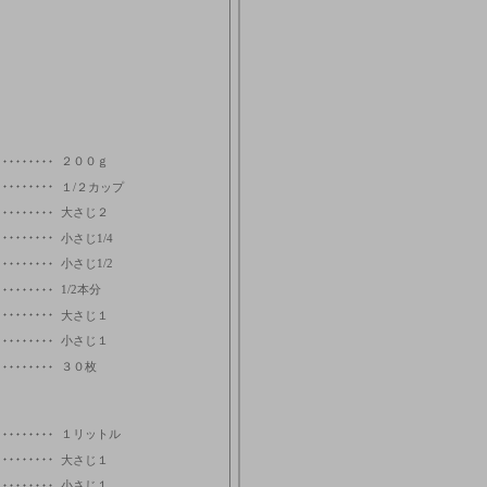
２００ｇ
１/２カップ
大さじ２
小さじ1/4
小さじ1/2
1/2本分
大さじ１
小さじ１
３０枚
１リットル
大さじ１
小さじ１