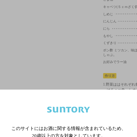
キャベツ(５ｃｍざく切
しめじ
にんじん
にら
もやし
くずきり
ポン酢 ミツカン、味
しゃぶ。
お好みでラー油
1.
野菜ははそれぞれ
は５ｃｍ角、しめ
いて斜めに薄切り
る。にらは5ｃｍ
に５分つけて戻し
2.
餃子を作る。ボー
までよく混ぜる。
このサイトにはお酒に関する情報が含まれているため、
料を加え混ぜる。
20歳以上の方を対象としています。