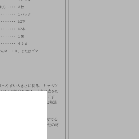
り)
３枚
１パック
1/2本
1/2本
１袋
４５ｇ
ぽんＭＩＬＤ、またはゴマ
食べやすい大きさに切る。キャベツ
じは下の部分を切り、人参は皮をむ
、あとはなるべく細い千切りにす
長さに切っておく。くずきりは熱湯
ておく。
ルに豚ひき肉を入れて、粘りがでる
水を加え練り混ぜたら、その他の材