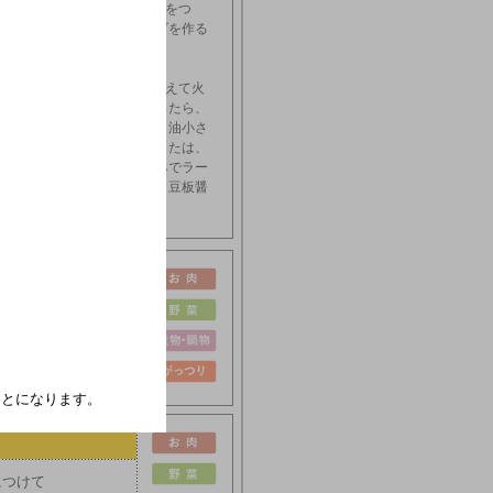
さじ２ほどのせ、まわりに水をつ
に折って周りを付ける。ヒダを作る
らスープの素大さじ１強を加えて火
ら、野菜類を加え、火が通ったら、
入れて３分煮る。最後にごま油小さ
、ミツカン味ぽんＭＩＬＤまたは、
ぶにつけていただく。お好みでラー
く。一味唐辛子、すりごま、豆板醤
い。
たことになります。
につけて