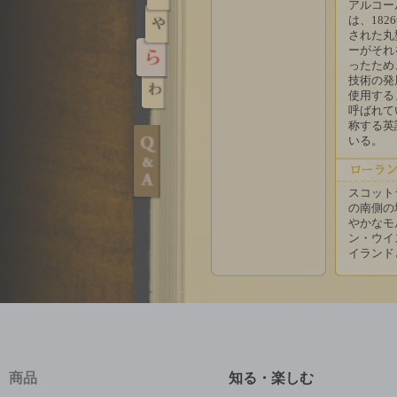
アルコー
は、18
された丸
ーがそれ
ったため
技術の発
使用する
呼ばれて
称する英
いる。
スコット
の南側の
やかなモ
ン・ウイ
イランド
商品
知る・楽しむ