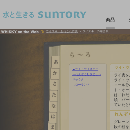
このページの本文へ移動
商品
ウイスキーあれこれ辞典
＞ ウイスキーの用語集
→ライ・ウイスキー
→れんぞくしきじょう
ライ麦を
りゅうき
ライ・ウ
→ローランド
コール分
ト・オー
はこれだ
頃、バー
ていたと
グレーン
段の棚を