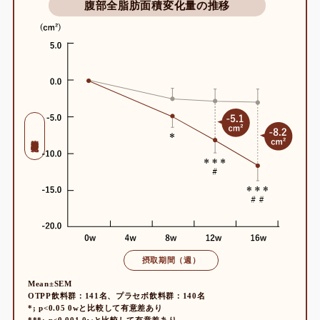
腹部全脂肪面積変化量の推移
腹部全脂肪面積変化量
摂取期間（週）
Mean±SEM
OTPP飲料群：141名、プラセボ飲料群：140名
*; p<0.05 0wと比較して有意差あり