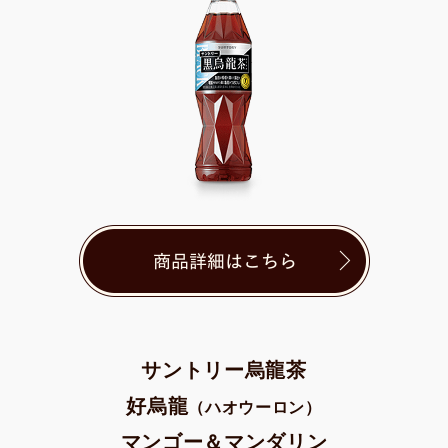
サントリー烏龍茶
好烏龍
（ハオウーロン）
マンゴー＆マンダリン