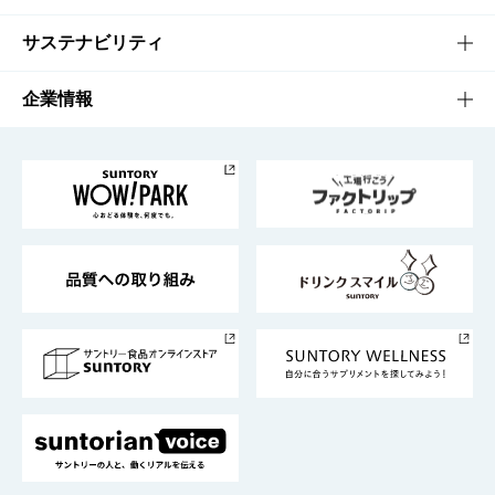
商品発売情報
キャンペーン
文化・スポーツTOP
サステナビリティ
栄養成分一覧
工場見学
サントリーホール
サステナビリティTOP
企業情報
お料理・お酒レシピ
サントリー美術館
トップメッセージ
企業情報TOP
地域情報
サントリーサンバーズ大阪
サントリーが考えるサステナビリティ経営
企業概要
東京サントリーサンゴリアス
ESG情報ポータル
グループ企業一覧
サントリースポーツ
サステナビリティストーリーズ
事業所一覧
採用情報