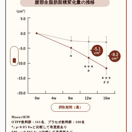
腹部全脂肪面積変化量の推移
腹部全脂肪面積変化量
摂取期間（週）
Mean±SEM
OTPP飲料群：141名、プラセボ飲料群：140名
*; p<0.05 0wと比較して有意差あり