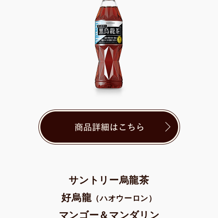
サントリー烏龍茶
好烏龍
（ハオウーロン）
マンゴー＆マンダリン