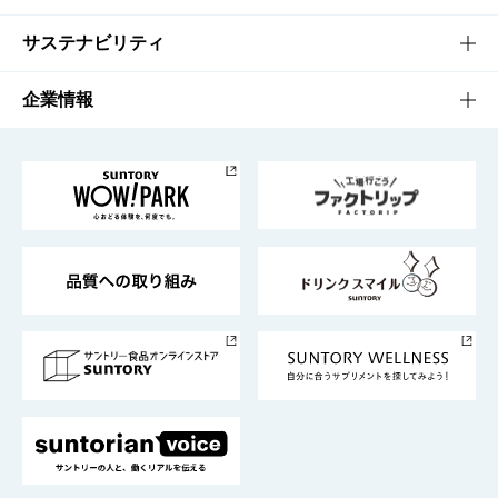
商品発売情報
キャンペーン
文化・スポーツTOP
サステナビリティ
栄養成分一覧
工場見学
サントリーホール
サステナビリティTOP
企業情報
お料理・お酒レシピ
サントリー美術館
トップメッセージ
企業情報TOP
地域情報
サントリーサンバーズ大阪
サントリーが考えるサステナビリティ経営
企業概要
東京サントリーサンゴリアス
ESG情報ポータル
グループ企業一覧
サントリースポーツ
サステナビリティストーリーズ
事業所一覧
採用情報