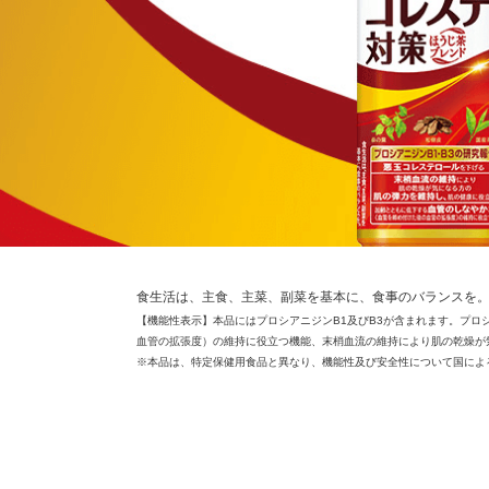
食生活は、主食、主菜、副菜を基本に、食事のバランスを
【機能性表示】本品にはプロシアニジンB1及びB3が含まれます。プロ
血管の拡張度）の維持に役立つ機能、末梢血流の維持により肌の乾燥が
※本品は、特定保健用食品と異なり、機能性及び安全性について国によ