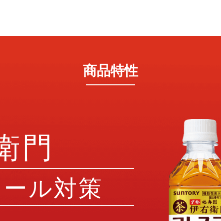
商品特性
衛門
ロール対策