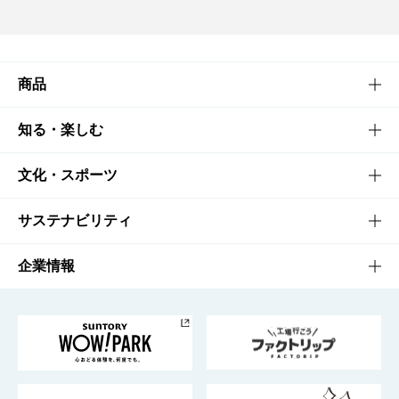
商品
商品TOP
知る・楽しむ
商品一覧
知る・楽しむTOP
文化・スポーツ
商品発売情報
キャンペーン
文化・スポーツTOP
サステナビリティ
栄養成分一覧
工場見学
サントリーホール
サステナビリティTOP
企業情報
お料理・お酒レシピ
サントリー美術館
トップメッセージ
企業情報TOP
地域情報
サントリーサンバーズ大阪
サントリーが考えるサステナビリティ経営
企業概要
東京サントリーサンゴリアス
ESG情報ポータル
グループ企業一覧