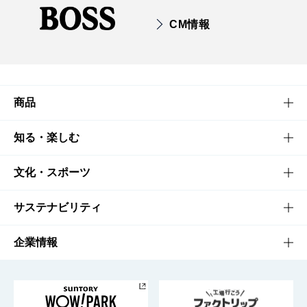
CM情報
商品
商品TOP
知る・楽しむ
商品一覧
知る・楽しむTOP
文化・スポーツ
商品発売情報
キャンペーン
文化・スポーツTOP
サステナビリティ
栄養成分一覧
工場見学
サントリーホール
サステナビリティTOP
企業情報
お料理・お酒レシピ
サントリー美術館
トップメッセージ
企業情報TOP
地域情報