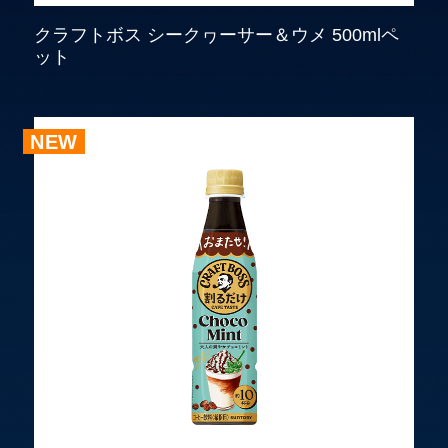
クラフトボス シークヮーサー＆ウメ 500mlペ
ット
NEW