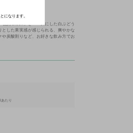
たことになります。
は、「鏡月Green」をベースにした白ぶどう
りとした果実感が感じられる、爽やかな
クや炭酸割りなど、お好きな飲み方でお
mlあたり