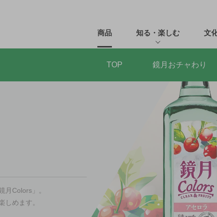
商品
知る・楽しむ
文
TOP
鏡月おチャわり
Colors」。
楽しめます。