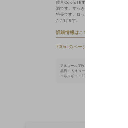
鏡月Colors ゆずは、「鏡月Green
酒です。すっきりとした果実感が感じ
特長です。ロックや炭酸割りなど、お
ただけます。
詳細情報はこちら
700mlのページへ
アルコール度数： 16%
品目： リキュール
エネルギー： 130kcal/100mlあたり