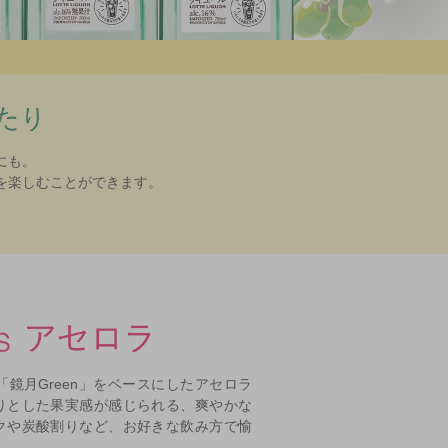
にも。
甘すぎず、スッキリとした果実感も
を楽しむことができます。
飲み飽きることなく、気軽に愉しめ
は、「鏡月Green」をベースにしたアセロラ
りとした果実感が感じられる、爽やかな
クや炭酸割りなど、お好きな飲み方で愉