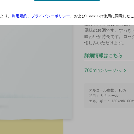
より、
利用規約
、
プライバシーポリシー
、および Cookie の使用に同意し
鏡月Colors 白ぶどう
風味のお酒です。すっき
味わいが特長です。ロッ
愉しみいただけます。
詳細情報はこちら
700mlのページへ
アルコール度数： 16%
品目： リキュール
エネルギー： 130kcal/100