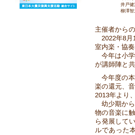
井戸健
柳澤智
主催者から
2022年8
室内楽・協
今年は小学
が講師陣と
今年度の本
楽の還元、
2013年よ
幼少期から
物の音楽に
ら発展してい
ルであった