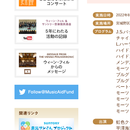
実施日
2022年
ウィーン・フィル＆サン
実施場
宮城野区
プログ
J.S
チャイ
L.ハ
ハイド
ウィーン・フィルからの
ハイド
メンデ
モーツ
ブルグ
ブルグ
ベート
Follow@MusicAidFund
モーツ
モーツァ
モーツァ
モーツァ
出演
虹色ク
平澤海