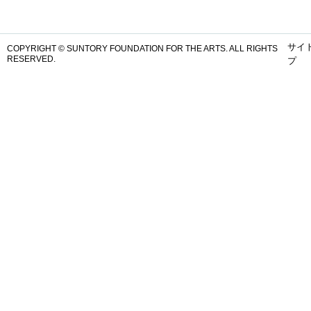
サイ
COPYRIGHT © SUNTORY FOUNDATION FOR THE ARTS.
ALL RIGHTS
RESERVED.
プ