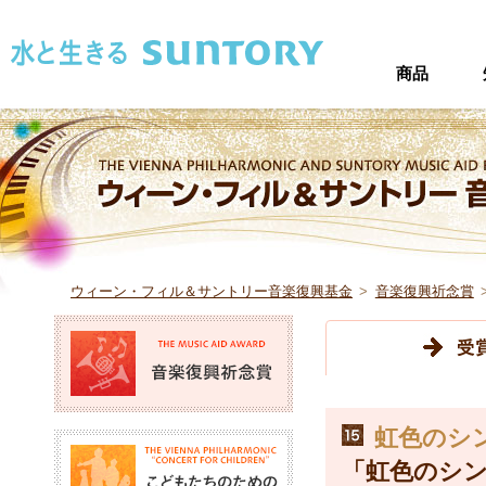
このページの本文へ移動
商品
ウィーン・フィル＆サントリー音楽復興基金
>
音楽復興祈念賞
音楽復興祈念賞
15
虹色のシ
こどもたちのためのコン
「虹色のシ