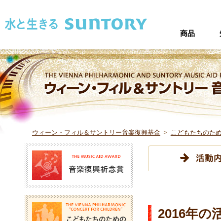
このページの本文へ移動
商品
ウィーン・フィル＆サントリー音楽復興基金
>
こどもたちのた
音楽復興祈念賞
こどもたちのためのコン
2016年の