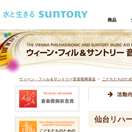
このページの本文へ移動
商品
ウィーン・フィル＆サントリー音楽復興基金
>
こどもたちのた
音楽復興祈念賞
仙台リハ
こどもたちのためのコン