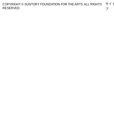
サイ
COPYRIGHT © SUNTORY FOUNDATION FOR THE ARTS.
ALL RIGHTS
RESERVED.
プ