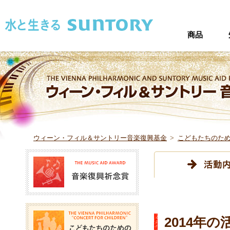
このページの本文へ移動
商品
ウィーン・フィル＆サントリー音楽復興基金
>
こどもたちのた
音楽復興祈念賞
こどもたちのためのコン
2014年の