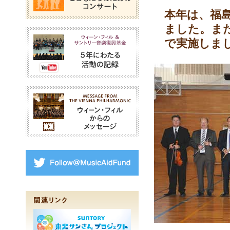
本年は、福
ました。ま
ウィーン・フィル＆サン
で実施しま
ウィーン・フィルからの
Follow@MusicAidFund