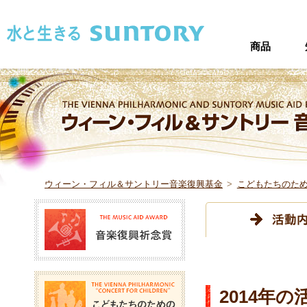
このページの本文へ移動
商品
ウィーン・フィル＆サントリー音楽復興基金
>
こどもたちのた
音楽復興祈念賞
こどもたちのためのコン
2014年の