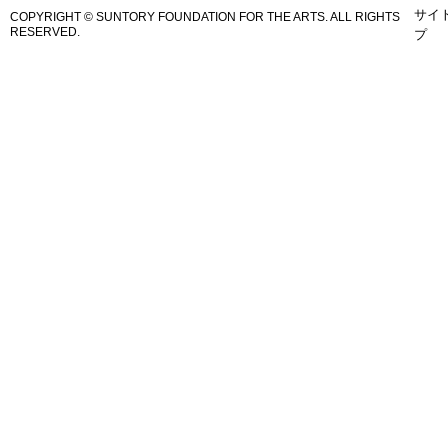
サイ
COPYRIGHT © SUNTORY FOUNDATION FOR THE ARTS.
ALL RIGHTS
RESERVED.
プ