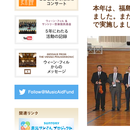
本年は、福
ました。ま
ウィーン・フィル＆サン
で実施しま
ウィーン・フィルからの
Follow@MusicAidFund