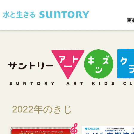
このページの本文へ移動
商
2022年のきじ