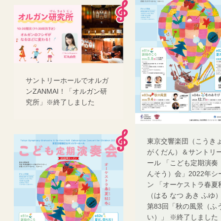
サントリーホールでオルガ
ンZANMAI！「オルガン研
究所」※終了しました
東京交響楽団（こうき
がくだん）＆サントリ
ール 「こども定期演奏
んそう）会」2022年シ
ン 「オーケストラ春夏
（はる なつ あき ふゆ
第83回「秋の風景（ふ
い）」 ※終了しました