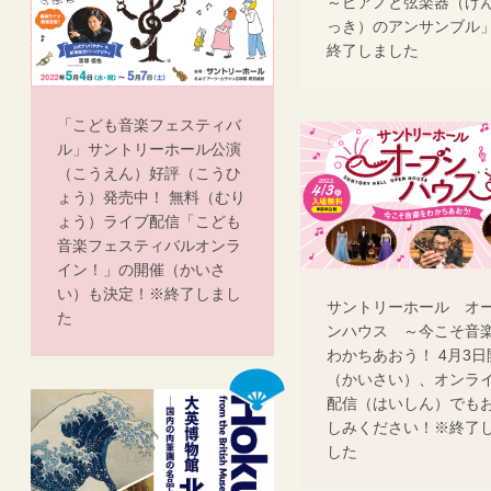
～ピアノと弦楽器（げ
っき）のアンサンブル
終了しました
「こども音楽フェスティバ
ル」サントリーホール公演
（こうえん）好評（こうひ
ょう）発売中！ 無料（むり
ょう）ライブ配信「こども
音楽フェスティバルオンラ
イン！」の開催（かいさ
い）も決定！※終了しまし
サントリーホール オ
た
ンハウス ～今こそ音
わかちあおう！ 4月3日
（かいさい）、オンラ
配信（はいしん）でも
しみください！※終了
した