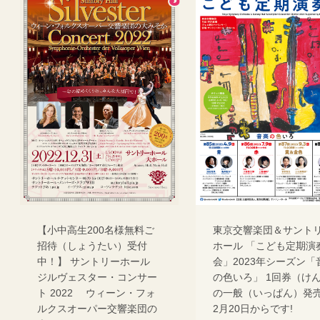
【小中高生200名様無料ご
東京交響楽団＆サント
招待（しょうたい）受付
ホール 「こども定期演
中！】 サントリーホール
会」2023年シーズン「
ジルヴェスター・コンサー
の色いろ」 1回券（け
ト 2022 ウィーン・フォ
の一般（いっぱん）発
ルクスオーパー交響楽団の
2月20日からです!