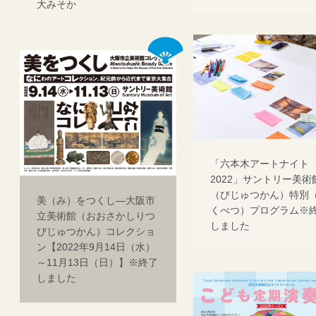
大みそか
「六本木アートナイト
2022」サントリー美術
（びじゅつかん）特別
美（み）をつくし―大阪市
くべつ）プログラム※
立美術館（おおさかしりつ
しました
びじゅつかん）コレクショ
ン【2022年9月14日（水）
～11月13日（日）】※終了
しました