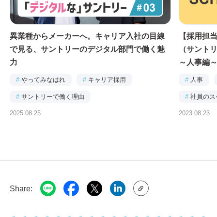
異業種からメーカーへ。キャリア入社の目線
【採用担
で見る、サントリーのデジタル部門で働く魅
（サントリ
力
～人事編
#
やってみなはれ
#
キャリア採用
#
人事
#
サントリーで働く理由
#
社員のス
2025.08.25
2023.08.23
#
デジタル＆テクノロジー
#
連載｜あなたの知らない「デジタルな」サントリ
ー
Share: