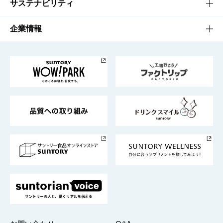
商品発売情報
キャンペーン
文化・スポーツTOP
サステナビリティ
栄養成分一覧
工場見学
サントリーホール
サステナビリティTOP
企業情報
お料理・お酒レシピ
サントリー美術館
トップメッセージ
企業情報TOP
地域情報
サントリーサンバーズ大阪
サントリーが考えるサステナビリティ経営
企業概要
東京サントリーサンゴリアス
ESG情報ポータル
グループ企業一覧
サントリースポーツ
サステナビリティストーリーズ
事業所一覧
採用情報