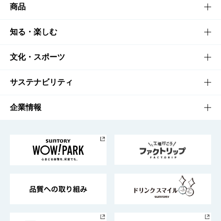
商品
商品TOP
知る・楽しむ
商品一覧
知る・楽しむTOP
文化・スポーツ
商品発売情報
キャンペーン
文化・スポーツTOP
サステナビリティ
栄養成分一覧
工場見学
サントリーホール
サステナビリティTOP
企業情報
お料理・お酒レシピ
サントリー美術館
トップメッセージ
企業情報TOP
地域情報
サントリーサンバーズ大阪
サントリーが考えるサステナビリティ経営
企業概要
東京サントリーサンゴリアス
ESG情報ポータル
グループ企業一覧
サントリースポーツ
サステナビリティストーリーズ
事業所一覧