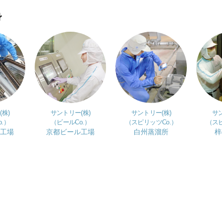
身
株)
サントリー(株)
サントリー(株)
サン
.）
（ビールCo.）
（スピリッツCo.）
（スピ
工場
京都ビール工場
白州蒸溜所
梓