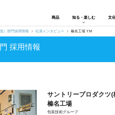
商品
知る・楽しむ
文
造）部門採用情報
社員インタビュー
榛名工場 Y.M
門 採用情報
サントリープロダクツ(
榛名工場
包装技術グループ