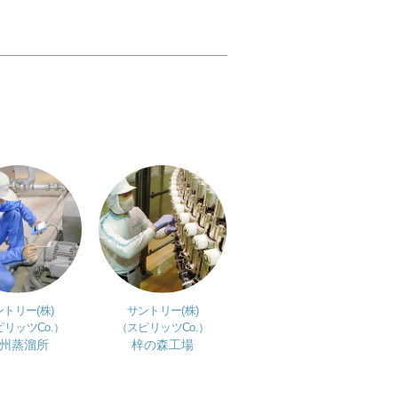
トリー(株)
サントリー(株)
リッツCo.）
（スピリッツCo.）
州蒸溜所
梓の森工場