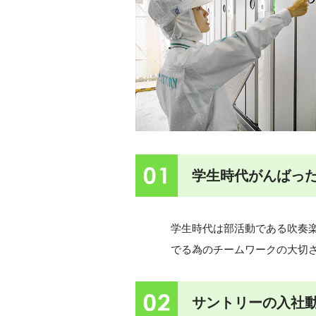
01
学生時代がんばっ
学生時代は部活動である吹奏
でる為のチームワークの大切
02
サントリーの入社