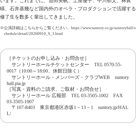
います。これまでに、迫田美帆、土屋優子、中川郁文、林眞
暎、石井基幾など国内外のオペラ・プロダクションで活躍する
修了生を数多く輩出してきました。
※公演詳細はこちらからご覧ください。
https://www.suntory.co.jp/suntoryhall/s
chedule/detail/20260910_S_3.html
［チケットのお申し込み・お問合せ］
サントリーホールチケットセンター TEL 0570-55-
0017（10:00～18:00、休館日除く）
サントリーホール・メンバーズ・クラブWEB
suntory
hall.pia.jp
［写真・資料のご請求、ご取材・お問合せ］
サントリーホール 広報部 TEL 03-3505-1002 FAX
03-3505-1007
〒107-8403 東京都港区赤坂1－13－1
suntory.jp/HAL
L/