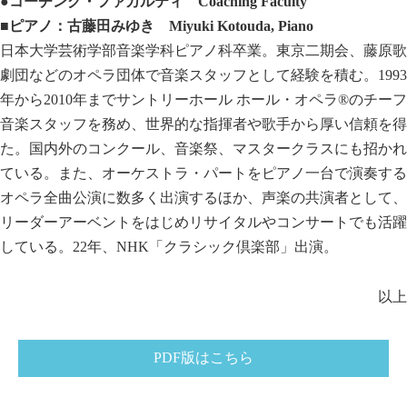
●コーチング・ファカルティ
Coaching Faculty
■ピアノ：古藤田みゆき
Miyuki Kotouda, Piano
日本大学芸術学部音楽学科ピアノ科卒業。東京二期会、藤原歌
劇団などのオペラ団体で音楽スタッフとして経験を積む。1993
年から2010年までサントリーホール ホール・オペラ®のチーフ
音楽スタッフを務め、世界的な指揮者や歌手から厚い信頼を得
た。国内外のコンクール、音楽祭、マスタークラスにも招かれ
ている。また、オーケストラ・パートをピアノ一台で演奏する
オペラ全曲公演に数多く出演するほか、声楽の共演者として、
リーダーアーベントをはじめリサイタルやコンサートでも活躍
している。22年、NHK「クラシック倶楽部」出演。
以上
PDF版はこちら