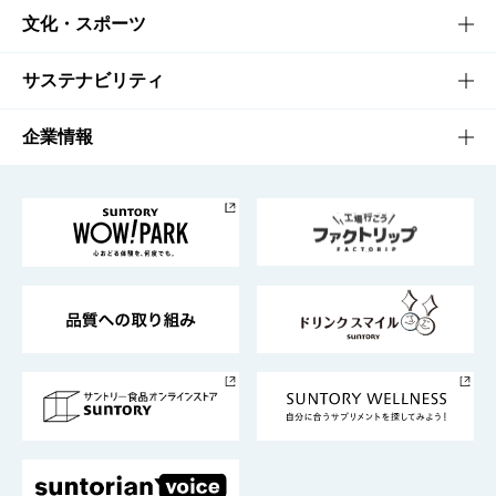
商品一覧
知る・楽しむTOP
文化・スポーツ
商品発売情報
キャンペーン
文化・スポーツTOP
サステナビリティ
栄養成分一覧
工場見学
サントリーホール
サステナビリティTOP
企業情報
お料理・お酒レシピ
サントリー美術館
トップメッセージ
企業情報TOP
地域情報
サントリーサンバーズ大阪
サントリーが考えるサステナビリティ経営
企業概要
東京サントリーサンゴリアス
ESG情報ポータル
グループ企業一覧
サントリースポーツ
サステナビリティストーリーズ
事業所一覧
採用情報