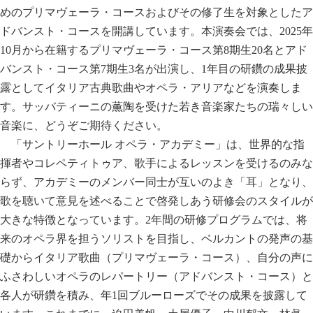
めのプリマヴェーラ・コースおよびその修了生を対象としたア
ドバンスト・コースを開講しています。本演奏会では、2025年
10月から在籍するプリマヴェーラ・コース第8期生20名とアド
バンスト・コース第7期生3名が出演し、1年目の研鑽の成果披
露としてイタリア古典歌曲やオペラ・アリアなどを演奏しま
す。サッバティーニの薫陶を受けた若き音楽家たちの瑞々しい
音楽に、どうぞご期待ください。
「サントリーホール オペラ・アカデミー」は、世界的な指
揮者やコレペティトゥア、歌手によるレッスンを受けるのみな
らず、アカデミーのメンバー同士が互いのよき「耳」となり、
歌を聴いて意見を述べることで啓発しあう研修会のスタイルが
大きな特徴となっています。2年間の研修プログラムでは、将
来のオペラ界を担うソリストを目指し、ベルカントの発声の基
礎からイタリア歌曲（プリマヴェーラ・コース）、自分の声に
ふさわしいオペラのレパートリー（アドバンスト・コース）と
各人が研鑽を積み、年1回ブルーローズでその成果を披露して