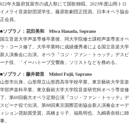
022年大阪府箕面市の成人祭にて国歌独唱。2023年度山岡トロ
イメライ音楽財団奨学生。藤原歌劇団正団員。日本オペラ協会
正会員。
■ソプラノ：花田美和
Miwa Hanada, Soprano
国立音楽大学声楽専修卒業後、同大学院修士課程声楽専攻オペ
ラ・コース修了。大学卒業時に成績優秀者による国立音楽大学
新人演奏会に出演。オペラ『コジ・ファン・トゥッテ』デスピ
ーナ役、「イーハトーブ交響曲」ソリストなどを務める。
■ソプラノ：藤井碧里
Midori Fujii, Soprano
山形市出身。山形県立山形西高等学校卒業。東京藝術大学音楽
学部声楽科卒業。東京藝術大学大学院音楽研究科オペラ専攻修
了。第69回藝大オペラ定期公演『コジ・ファン・トゥッテ』デ
スピーナ役で出演。第88回東京国際芸術協会新人演奏会オーデ
ィション奨励賞受賞。高橋まり子、福島明也、九嶋香奈枝に師
事。