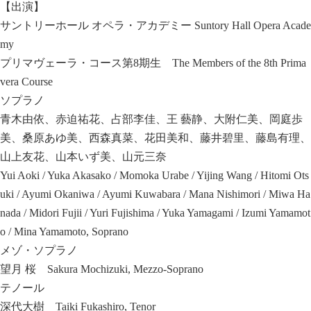
【出演】
サントリーホール オペラ・アカデミー Suntory Hall Opera Acade
my
プリマヴェーラ・コース第8期生 The Members of the 8th Prima
vera Course
ソプラノ
青木由依、赤迫祐花、占部李佳、王 藝静、大附仁美、岡庭歩
美、桑原あゆ美、西森真菜、花田美和、藤井碧里、藤島有理、
山上友花、山本いず美、山元三奈
Yui Aoki / Yuka Akasako / Momoka Urabe / Yijing Wang / Hitomi Ots
uki / Ayumi Okaniwa / Ayumi Kuwabara / Mana Nishimori / Miwa Ha
nada / Midori Fujii / Yuri Fujishima / Yuka Yamagami / Izumi Yamamot
o / Mina Yamamoto, Soprano
メゾ・ソプラノ
望月 桜 Sakura Mochizuki, Mezzo-Soprano
テノール
深代大樹 Taiki Fukashiro, Tenor