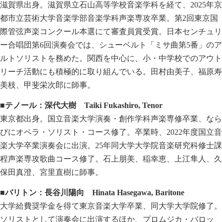
滋賀県出身。滋賀県立石山高等学校音楽学科を経て、2025年京
都市立芸術大学音楽学部音楽学科声楽専攻卒業。第2回東京国
際管弦声楽コンクール本選にて審査員賞受賞。日本センチュリ
ー合唱団第6回演奏会では、シューベルト「ミサ曲第5番」のア
ルトソリストを務めた。関西を中心に、小・中学校でのアウト
リーチ活動にも積極的に取り組んでいる。田村由美子、福原寿
美枝、甲斐栄次郎に師事。
■テノール：深代大樹
Taiki Fukashiro, Tenor
東京都出身。国立音楽大学演奏・創作学科声楽専修卒業、なら
びにオペラ・ソリスト・コース修了。卒業時、2022年度国立音
楽大学卒業演奏会に出演。25年同大学大学院音楽研究科修士課
程声楽専攻歌曲コース修了。石上朋美、稲幸恵、上江隼人、久
保田真澄、宮里直樹に師事。
■バリトン：長谷川陽向
Hinata Hasegawa, Baritone
大学給費奨学金を得て東京音楽大学卒業、同大学大学院修了。
ソリストとして演奏会に出演するほか、プロムジカ・バロッ