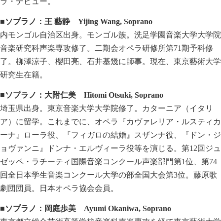
ラ・デビュー。
■ソプラノ：王
藝静
Yijing Wang, Soprano
内モンゴル自治区出身。モンゴル族。洗足学園音楽大学大学院
音楽研究科声楽専攻修了。二期会オペラ研修所第71期予科修
了。柳澤涼子、櫻田亮、石井基幾に師事。現在、東京藝術大学
研究生在籍。
■ソプラノ：大附仁美
Hitomi Otsuki, Soprano
埼玉県出身。東京音楽大学大学院修了。カターニア（イタリ
ア）に留学。これまでに、オペラ『カヴァレリア・ルスティカ
ーナ』ローラ役、『フィガロの結婚』スザンナ役、『ドン・ジ
ョヴァンニ』ドンナ・エルヴィーラ役等を演じる。第12回ジュ
ゼッペ・ラチーティ国際音楽コンクール声楽部門第1位、第74
回全日本学生音楽コンクール大学の部全国大会第3位。藤原歌
劇団団員。日本オペラ協会会員。
■ソプラノ：岡庭歩美
Ayumi Okaniwa, Soprano