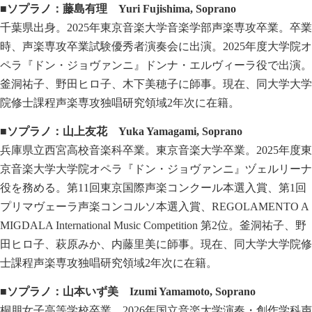
■ソプラノ：藤島有理
Yuri Fujishima, Soprano
千葉県出身。2025年東京音楽大学音楽学部声楽専攻卒業。卒業
時、声楽専攻卒業試験優秀者演奏会に出演。2025年度大学院オ
ペラ『ドン・ジョヴァンニ』ドンナ・エルヴィーラ役で出演。
釜洞祐子、野田ヒロ子、木下美穂子に師事。現在、同大学大学
院修士課程声楽専攻独唱研究領域2年次に在籍。
■ソプラノ：山上友花
Yuka Yamagami, Soprano
兵庫県立西宮高校音楽科卒業。東京音楽大学卒業。2025年度東
京音楽大学大学院オペラ『ドン・ジョヴァンニ』ヅェルリーナ
役を務める。第11回東京国際声楽コンクール本選入賞、第1回
プリマヴェーラ声楽コンコルソ本選入賞、REGOLAMENTO A
MIGDALA International Music Competition 第2位。釜洞祐子、野
田ヒロ子、萩原みか、内藤里美に師事。現在、同大学大学院修
士課程声楽専攻独唱研究領域2年次に在籍。
■ソプラノ：山本いず美
Izumi Yamamoto, Soprano
桐朋女子高等学校卒業。2026年国立音楽大学演奏・創作学科声