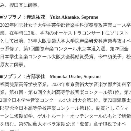
み、櫻田亮に師事。
■ソプラノ：赤迫祐花
Yuka Akasako, Soprano
2023年同志社女子大学学芸学部音楽学科演奏専攻声楽コース卒
業。在学時に2度、学内のオーケストラコンサートにソリスト
として出演。25年大阪音楽大学大学院声楽研究科声楽専攻オペ
ラ系修了。第1回国際声楽コンクール東京本選入選。第78回全
日本学生音楽コンクール大阪大会奨励賞受賞。今中須美子、松
原友に師事。
■ソプラノ：占部李佳
Momoka Urabe, Soprano
福岡雙葉高等学校卒業。2023年東京藝術大学音楽学部声楽科卒
業。第41回・第42回全九州高等学校音楽コンクール第1位。第7
2回全日本学生音楽コンクール北九州大会第3位。第72回瀧廉太
郎記念全日本高等学校声楽コンクール第1位。副賞としてウィ
ーンに短期留学、ゲルトルート・オッテンタールのもとで研鑽
を積む。第67回藝大オペラ定期公演『魔笛』童子III役でオペ