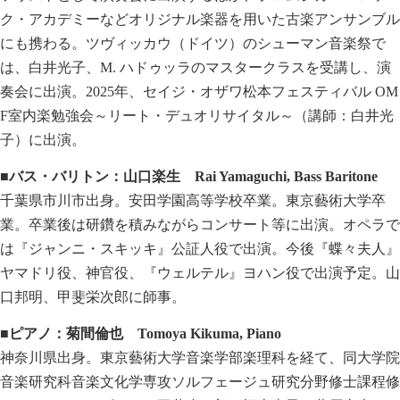
ク・アカデミーなどオリジナル楽器を用いた古楽アンサンブル
にも携わる。ツヴィッカウ（ドイツ）のシューマン音楽祭で
は、白井光子、M. ハドゥッラのマスタークラスを受講し、演
奏会に出演。2025年、セイジ・オザワ松本フェスティバル OM
F室内楽勉強会～リート・デュオリサイタル～（講師：白井光
子）に出演。
■バス・バリトン：山口楽生
Rai Yamaguchi, Bass Baritone
千葉県市川市出身。安田学園高等学校卒業。東京藝術大学卒
業。卒業後は研鑽を積みながらコンサート等に出演。オペラで
は『ジャンニ・スキッキ』公証人役で出演。今後『蝶々夫人』
ヤマドリ役、神官役、『ウェルテル』ヨハン役で出演予定。山
口邦明、甲斐栄次郎に師事。
■ピアノ：菊間倫也
Tomoya Kikuma, Piano
神奈川県出身。東京藝術大学音楽学部楽理科を経て、同大学院
音楽研究科音楽文化学専攻ソルフェージュ研究分野修士課程修