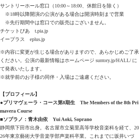
サントリーホール窓口（10:00～18:00、休館日を除く）
※18時以降開演の公演がある場合は開演時刻まで営業
※先行期間中は窓口での販売はございません。
チケットぴあ
t.pia.jp
イープラス
eplus.jp
※内容に変更が生じる場合がありますので、あらかじめご了承
ください。公演の最新情報はホームページ
suntory.jp/HALL/
に
て発表いたします。
※就学前のお子様の同伴・入場はご遠慮ください。
【プロフィール】
●プリマヴェーラ・コース第
8
期生
The Members of the 8th Pri
mavera Course
■ソプラノ：青木由依
Yui Aoki, Soprano
静岡県下田市出身。名古屋市立菊里高等学校音楽科を経て、20
26年東京藝術大学音楽学部声楽科卒業。これまでに坂井いづ