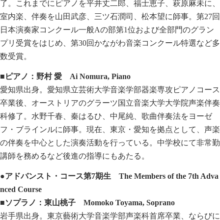
了。これまでにピアノを平井丈二郎、福士恵子、萩原麻未に、
室内楽、伴奏を山田武彦、三ツ石潤司、松本望に師事。第27回
日本演奏家コンクール一般Aの部第1位および全部門のグラン
プリ受賞をはじめ、第30回かながわ音楽コンクール特選など多
数受賞。
■ピアノ：野村
愛
Ai Nomura, Piano
愛知県出身。愛知県立芸術大学音楽学部器楽専攻ピアノコース
卒業後、オーストリアのグラーツ国立音楽大学大学院声楽伴奏
科修了。水野千春、秦はるひ、中尾純、歌曲伴奏法をヨーゼ
フ・ブラインルに師事。現在、東京・愛知を拠点として、声楽
の伴奏を中心とした演奏活動を行っている。中学校にて非常勤
講師を務めるなど後進の指導にもあたる。
●アドバンスト・コース第
7
期生
The Members of the 7th Adva
nced Course
■ソプラノ：東山桃子
Momoko Toyama, Soprano
岩手県出身。東京藝術大学音楽学部声楽科首席卒業、ならびに