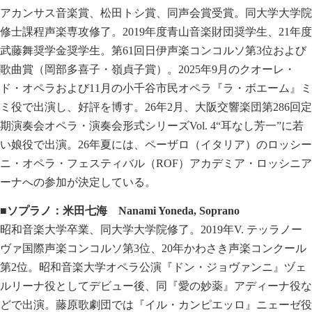
アカンサス音楽賞、松田トシ賞、同声会賞受賞。同大学大学院
修士課程声楽専攻修了。2019年度青山音楽財団奨学生、21年度
武藤舞奨学金奨学生。第61回日伊声楽コンコルソ第3位および
歌曲賞（岡部多喜子・嶺貞子賞）。2025年9月のクオーレ・
ド・オペラおよび11月の小千谷市民オペラ『ラ・ボエーム』ミ
ミ役で出演し、好評を博す。26年2月、大阪交響楽団第286回定
期演奏会オペラ・演奏会形式シリーズVol. 4“耳なし芳一”に若
い娘役で出演。26年夏には、ペーザロ（イタリア）のロッシー
ニ・オペラ・フェスティバル（ROF）アカデミア・ロッシニア
ーナへの参加が決定している。
■ソプラノ：米田七海
Nanami Yoneda, Soprano
昭和音楽大学卒業、同大学大学院修了。2019年V. テッラノー
ヴァ国際声楽コンコルソ第3位、20年かわさき声楽コンクール
第2位。昭和音楽大学オペラ公演『ドン・ジョヴァンニ』ヅェ
ルリーナ役としてデビュー後、同『愛の妙薬』アディーナ役な
どで出演。藤原歌劇団では『イル・カンピエッロ』ニェーゼ役