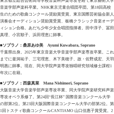
東京都立総合芸術高等学校音楽科声楽専攻を経て東京藝術大学
音楽学部声楽科卒業。NHK東京児童合唱団卒団。第18回高校
生のための歌曲コンクール奨励賞受賞。東京国際芸術協会新人
演奏会オーディション奨励賞受賞、板橋クラシック音楽オーデ
ィション合格。あだち少年少女合唱団指揮者。田中淳子、冨田
真理、小宮順子、浜田理恵に師事。
■ソプラノ：桑原あゆ美
Ayumi Kuwabara, Soprano
千葉県出身。2025年東京音楽大学音楽学部声楽専攻卒業。これ
までに釜洞祐子、三宅理恵、木下美穂子、故・佐野成宏、天羽
明惠に師事。現在、同大学院声楽専攻独唱研究領域修士課程1
年次に在籍。
■ソプラノ：西森真菜
Mana Nishimori, Soprano
大阪音楽大学音楽学部声楽専攻卒業、同大学院声楽研究科声楽
専攻オペラ系修了。第24回“長江杯” 国際音楽コンクール大学
の部第2位。第23回大阪国際音楽コンクール大学の部第2位。第
1回トスティ歌曲コンクールCANTIAMO 山口佳惠子賞受賞。2