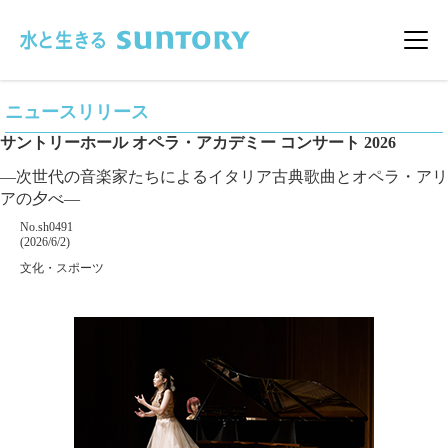
このページの本文へ移動
メニ
ニュースリリース
サントリーホール オペラ・アカデミー コンサート 2026
―次世代の音楽家たちによるイタリア古典歌曲とオペラ・アリ
アの夕べ―
掲載番号
No.sh0491
掲載日
(2026/6/2)
カテゴリー
文化・スポーツ
企業名