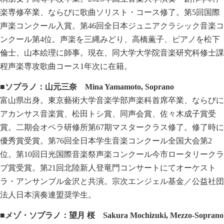
楽専修卒業、ならびに歌曲ソリスト・コース修了。第5回国際
声楽コンクール入賞。第46回全日本ジュニアクラシック音楽コ
ンクール第4位。声楽を三縄みどり、高橋薫子、ピアノを松下
倫士、山本絵理に師事。現在、同大学大学院音楽研究科修士課
程声楽専攻歌曲コース1年次に在籍。
■ソプラノ：山元三奈
Mina Yamamoto, Soprano
富山県出身。東京藝術大学音楽学部声楽科首席卒業、ならびに
アカンサス音楽賞、松田トシ賞、同声会賞、佐々木成子賞受
賞。二期会オペラ研修所第67期マスタークラス修了。修了時に
優秀賞受賞。第76回全日本学生音楽コンクール全国大会第2
位。第10回日光国際音楽祭声楽コンクール今市ロータリークラ
ブ賞受賞。第21回北陸新人登竜門コンサートにてオーケスト
ラ・アンサンブル金沢と共演。宗次エンジェル基金／公益社団
法人日本演奏連盟奨学生。
■メゾ・ソプラノ：望月
桜
Sakura Mochizuki, Mezzo-Soprano