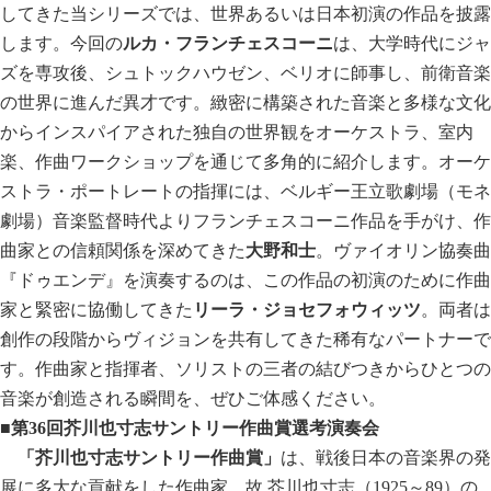
してきた当シリーズでは、世界あるいは日本初演の作品を披露
します。今回の
ルカ・フランチェスコーニ
は、大学時代にジャ
ズを専攻後、シュトックハウゼン、ベリオに師事し、前衛音楽
の世界に進んだ異才です。緻密に構築された音楽と多様な文化
からインスパイアされた独自の世界観をオーケストラ、室内
楽、作曲ワークショップを通じて多角的に紹介します。オーケ
ストラ・ポートレートの指揮には、ベルギー王立歌劇場（モネ
劇場）音楽監督時代よりフランチェスコーニ作品を手がけ、作
曲家との信頼関係を深めてきた
大野和士
。ヴァイオリン協奏曲
『ドゥエンデ』を演奏するのは、この作品の初演のために作曲
家と緊密に協働してきた
リーラ・ジョセフォウィッツ
。両者は
創作の段階からヴィジョンを共有してきた稀有なパートナーで
す。作曲家と指揮者、ソリストの三者の結びつきからひとつの
音楽が創造される瞬間を、ぜひご体感ください。
■第
36
回
芥川也寸志サントリー作曲賞選考演奏会
「芥川也寸志サントリー作曲賞」
は、戦後日本の音楽界の発
展に多大な貢献をした作曲家、故 芥川也寸志（1925～89）の