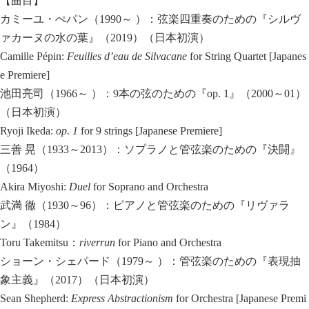
【曲目】
カミーユ・ぺパン（1990～ ）：弦楽四重奏のための『シルヴ
ァカーヌの水の葉』（2019）（日本初演）
Camille Pépin:
Feuilles d’eau de Silvacane
for String Quartet [Japanes
e Premiere]
池田亮司（1966～ ）：9本の弦のための『op. 1』（2000～01）
（日本初演）
Ryoji Ikeda:
op. 1
for 9 strings [Japanese Premiere]
三善 晃（1933～2013）：ソプラノと管弦楽のための『決闘』
（1964）
Akira Miyoshi:
Duel
for Soprano and Orchestra
武満 徹（1930～96）：ピアノと管弦楽のための『リヴァラ
ン』（1984）
Toru Takemitsu：
riverrun
for Piano and Orchestra
ショーン・シェパード（1979～ ）：管弦楽のための『表現抽
象主義』（2017）（日本初演）
Sean Shepherd:
Express Abstractionism
for Orchestra [Japanese Premi