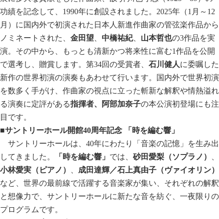
功績を記念して、1990年に創設されました。2025年（1月～12
月）に国内外で初演された日本人新進作曲家の管弦楽作品から
ノミネートされた、
金田望
、
中橋祐紀
、
山本哲也
の3作品を実
演。その中から、もっとも清新かつ将来性に富む1作品を公開
で選考し、贈賞します。第34回の受賞者、
石川健人
に委嘱した
新作の世界初演の演奏もあわせて行います。国内外で世界初演
を数多く手がけ、作曲家の視点に立った斬新な解釈や情熱溢れ
る演奏に定評がある
指揮者、阿部加奈子
の本公演初登場にも注
目です。
■サントリーホール開館
40
周年記念
「時を編む響」
サントリーホールは、40年にわたり「音楽の記憶」を生み出
してきました。
「時を編む響」
では、
砂田愛梨（ソプラノ）
、
小林愛実（ピアノ）
、
成田達輝／石上真由子（ヴァイオリン）
など、世界の最前線で活躍する音楽家が集い、それぞれの解釈
と想像力で、サントリーホールに新たな音を紡ぐ、一夜限りの
プログラムです。