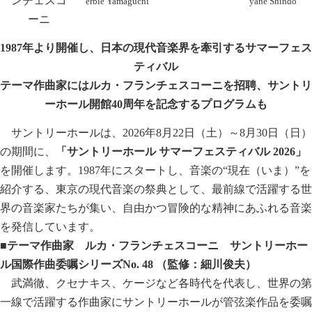
ンチェスコ
erbie Yamaguchi
yane Shindo
ーニ
1987
年より開催し、日本の現代音楽界を牽引するサマーフェス
ティバル
テーマ作曲家にはルカ・フランチェスコーニを招聘、サントリ
ーホール開館
40
周年を記念するプログラムも
サントリーホールは、2026年8月22日（土）～8月30日（日）
の期間に、
「サントリーホール
サマーフェスティバル
2026
」
を開催します。1987年にスタートし、音楽の“現在（いま）”を
紹介する、東京の現代音楽の祭典として、最前線で活躍する世
界の音楽家たちが集い、自由かつ冒険的な精神にあふれる音楽
を発信しています。
■テーマ作曲家 ルカ・フランチェスコーニ サントリーホー
ル国際作曲委嘱シリーズ
No. 48
（監修：細川俊夫）
武満徹、クセナキス、ケージなど各時代を代表し、世界の第
一線で活躍する作曲家にサントリーホールが管弦楽作品を委嘱