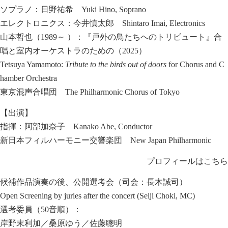
ソプラノ：日野祐希 Yuki Hino, Soprano
エレクトロニクス：今井慎太郎 Shintaro Imai, Electronics
山本哲也（1989～ ）：『戸外の鳥たちへのトリビュート』合
唱と室内オーケストラのための（2025）
Tetsuya Yamamoto:
Tribute to the birds out of doors
for Chorus and C
hamber Orchestra
東京混声合唱団 The Philharmonic Chorus of Tokyo
【出演】
指揮：阿部加奈子 Kanako Abe, Conductor
新日本フィルハーモニー交響楽団 New Japan Philharmonic
プロフィールはこちら
候補作品演奏の後、公開選考会（司会：長木誠司）
Open Screening by juries after the concert (Seiji Choki, MC)
選考委員（50音順）：
岸野末利加／桑原ゆう／佐藤聰明