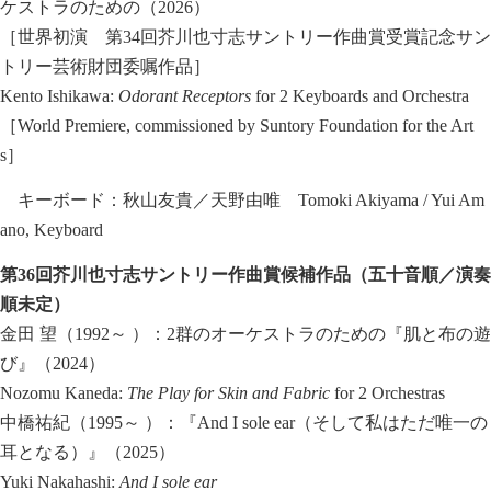
ケストラのための（2026）
［世界初演 第34回芥川也寸志サントリー作曲賞受賞記念サン
トリー芸術財団委嘱作品］
Kento Ishikawa:
Odorant Receptors
for 2 Keyboards and Orchestra
［World Premiere, commissioned by Suntory Foundation for the Art
s］
キーボード：秋山友貴／天野由唯 Tomoki Akiyama / Yui Am
ano, Keyboard
第
36
回芥川也寸志サントリー作曲賞候補作品（五十音順／演奏
順未定）
金田 望（1992～ ）：2群のオーケストラのための『肌と布の遊
び』（2024）
Nozomu Kaneda:
The Play for Skin and Fabric
for 2 Orchestras
中橋祐紀（1995～ ）：『And I sole ear（そして私はただ唯一の
耳となる）』（2025）
Yuki Nakahashi:
And I sole ear