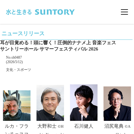
このページの本文へ移動
メニ
ニュースリリース
耳が目覚める！頭に響く！圧倒的ナナメ上 音楽フェス
サントリーホール サマーフェスティバル 2026
掲載番号
No.sh0487
掲載日
(2026/5/12)
カテゴリー
文化・スポーツ
企業名
ルカ・フラ
大野和士
石川健人
沼尻竜典
©H
©A