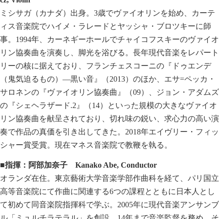
ミシサガ（カナダ）出身。3歳でヴァイオリンを始め、カーテ
ィス音楽院でハイメ・ラレードとヤッシャ・ブロツキーに師
事。1994年、カーネギーホールでチャイコフスキーのヴァイオ
リン協奏曲を演奏し、脚光を浴びる。長年現代音楽をレパート
リーの核に据えており、フランチェスコーニの『ドゥエンデ
（鬼気迫るもの）―黒い音』（2013）のほか、エサ=ペッカ・
サロネンの『ヴァイオリン協奏曲』（09）、ジョン・アダムズ
の『シェヘラザード.2』（14）といった規模の大きなヴァイオ
リン協奏曲を献呈されており、切れ味の鋭い、求心力の高い演
奏で作品の真価を引き出してきた。2018年エイヴリー・フィッ
シャー賞受賞。現在マネス音楽院で教鞭を執る。
■指揮：阿部加奈子
Kanako Abe, Conductor
オランダ在住。東京藝術大学音楽学部作曲科を経て、パリ国立
高等音楽院にて作曲に関連する6つの課程とともに日本人とし
て初めて同音楽院指揮科で学ぶ。2005年に現代音楽アンサンブ
ル「ミュルチラテラル」を創設、14年まで音楽監督を務め、そ