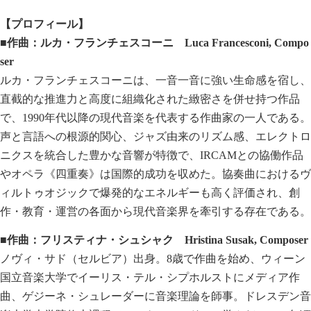
【プロフィール】
■
作曲：ルカ・フランチェスコーニ
Luca Francesconi
,
Compo
ser
ルカ・フランチェスコーニは、一音一音に強い生命感を宿し、
直截的な推進力と高度に組織化された緻密さを併せ持つ作品
で、1990年代以降の現代音楽を代表する作曲家の一人である。
声と言語への根源的関心、ジャズ由来のリズム感、エレクトロ
ニクスを統合した豊かな音響が特徴で、IRCAMとの協働作品
やオペラ《四重奏》は国際的成功を収めた。協奏曲におけるヴ
ィルトゥオジックで爆発的なエネルギーも高く評価され、創
作・教育・運営の各面から現代音楽界を牽引する存在である。
■
作曲：
フリスティナ・シュシャク
Hristina Susak
, Composer
ノヴィ・サド（セルビア）出身。8歳で作曲を始め、ウィーン
国立音楽大学でイーリス・テル・シプホルストにメディア作
曲、ゲジーネ・シュレーダーに音楽理論を師事。ドレスデン音