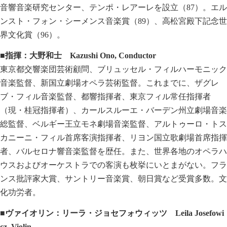
音響音楽研究センター、テンポ・レアーレを設立（87）。エル
ンスト・フォン・シーメンス音楽賞（89）、高松宮殿下記念世
界文化賞（96）。
■指揮：大野和士
Kazushi Ono, Conductor
東京都交響楽団芸術顧問、ブリュッセル・フィルハーモニック
音楽監督、新国立劇場オペラ芸術監督。これまでに、ザグレ
ブ・フィル音楽監督、都響指揮者、東京フィル常任指揮者
（現・桂冠指揮者）、カールスルーエ・バーデン州立劇場音楽
総監督、ベルギー王立モネ劇場音楽監督、アルトゥーロ・トス
カニーニ・フィル首席客演指揮者、リヨン国立歌劇場首席指揮
者、バルセロナ響音楽監督を歴任。また、世界各地のオペラハ
ウスおよびオーケストラでの客演も枚挙にいとまがない。フラ
ンス批評家大賞、サントリー音楽賞、朝日賞など受賞多数。文
化功労者。
■ヴァイオリン：リーラ・ジョセフォウィッツ
Leila Josefowi
cz, Violin