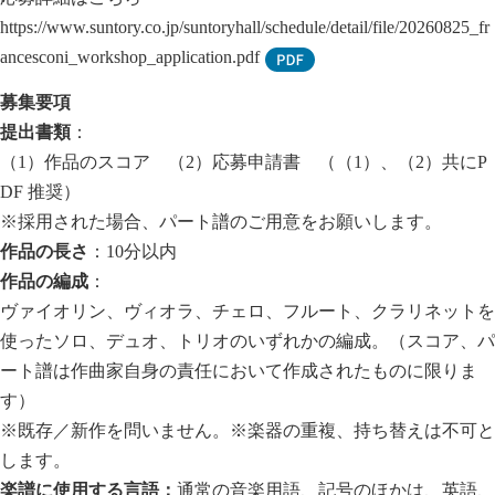
https://www.suntory.co.jp/suntoryhall/schedule/detail/file/20260825_fr
ancesconi_workshop_application.pdf
募集要項
提出書類
：
（1）作品のスコア （2）応募申請書 （（1）、（2）共にP
DF 推奨）
※採用された場合、パート譜のご用意をお願いします。
作品の長さ
：10分以内
作品の編成
：
ヴァイオリン、ヴィオラ、チェロ、フルート、クラリネットを
使ったソロ、デュオ、トリオのいずれかの編成。（スコア、パ
ート譜は作曲家自身の責任において作成されたものに限りま
す）
※既存／新作を問いません。※楽器の重複、持ち替えは不可と
します。
楽譜に使用する言語：
通常の音楽用語、記号のほかは、英語、