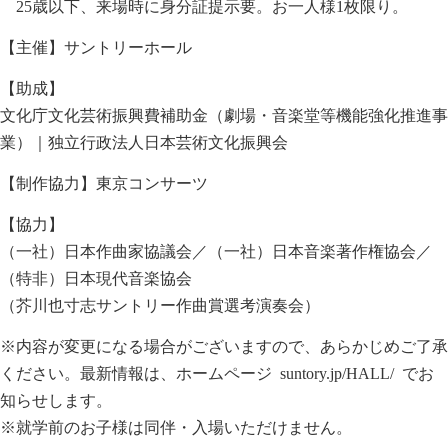
25歳以下、来場時に身分証提示要。お一人様1枚限り。
【主催】サントリーホール
【助成】
文化庁文化芸術振興費補助金（劇場・音楽堂等機能強化推進事
業）｜独立行政法人日本芸術文化振興会
【制作協力】東京コンサーツ
【協力】
（一社）日本作曲家協議会／（一社）日本音楽著作権協会／
（特非）日本現代音楽協会
（芥川也寸志サントリー作曲賞選考演奏会）
※内容が変更になる場合がございますので、あらかじめご了承
ください。最新情報は、ホームページ
suntory.jp/HALL/
でお
知らせします。
※就学前のお子様は同伴・入場いただけません。