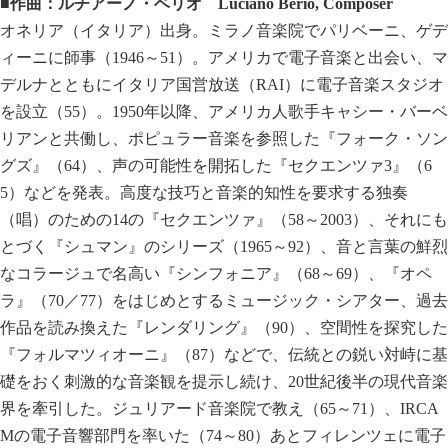
■
作曲：
ルチアーノ・ベリオ
Luciano Berio
, Composer
オネリア（イタリア）出身。ミラノ音楽院でパリベーニ、ゲデ
ィーニに師事（1946～51）。アメリカで電子音楽と出会い、マ
デルナとともにイタリア国営放送（RAI）に電子音楽スタジオ
を設立（55）。1950年以降、アメリカ人歌手キャシー・バーベ
リアンと共働し、ポピュラー音楽を参照した『フォーク・ソン
グズ』（64）、声の可能性を開拓した『セクエンツァ3』（6
5）などを発表。高度な技巧と音楽的知性を要求する独奏
（唱）のための14の『セクエンツァ』（58～2003）、それにも
とづく『シュマン』のシリーズ（1965～92）、音と言葉の鮮烈
なコラージュで名高い『シンフォニア』（68～69）、『オペ
ラ』（70／77）をはじめとするミュージック・シアター、過去
作品を読み換えた『レンダリング』（90）、空間性を探究した
『フォルマツィオーニ』（87）などで、伝統との鋭い対峙に基
礎をおく刺激的な音楽観を提示し続け、20世紀後半の現代音楽
界を牽引した。ジュリアード音楽院で教え（65～71）、IRCA
Mの電子音響部門を率いた（74～80）あとフィレンツェに電子