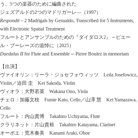
う、5つの楽器のために編曲された
ジェズアルドの2つのマドリガーレ―（1997）
Respondit
－2 Madrigals by Gesualdo, Transcribed for 5 Instruments,
with Electronic Spatial Treatment
フルートとアンサンブルのための『ダイダロス2』～ピエー
ル・ブーレーズの追悼に（2025）
Daedalus II
for Flute and Ensemble ─ Pierre Boulez in memoriam
【出演】
ヴァイオリン：リーラ・ジョセフォウィッツ Leila Josefowicz,
Violin／迫田 圭 Kei Sakoda, Violin
ヴィオラ：大野若菜 Wakana Ono, Viola
チェロ：加藤文枝 Fumie Kato, Cello／山澤 慧 Kei Yamazawa,
Cello
フルート：内山貴博 Takahiro Uchiyama, Flute
クラリネット：片山貴裕 Takahiro Katayama, Clarinet
オーボエ：荒木奏美 Kanami Araki, Oboe