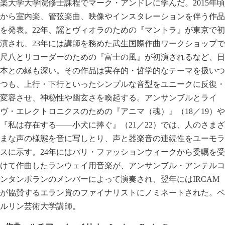
楽大学大学院修士課程でマーク・アンドレに学んだ。2015年頃
から室内楽、管弦楽曲、映像やインスタレーションを伴う作品
を発表。22年、謡とヴィオラのための『マントラ』が東京で初
演され、23年には講師を務めた武生国際作曲ワークショップで
尺八とリコーダーのための『富士の風』が初演されるなど、日
本との縁も深い。その作品は実存的・哲学的なテーマを扱いつ
つも、上行・下行といったシンプルな音型をユニークに反復・
変容させ、神秘性や幽玄さを喚起する。アンサンブルとライ
ヴ・エレクトロニクスのための『アニマ（魂）』（18／19）や
『私は存在する――小犬に捧ぐ』（21／22）では、人のさまざ
まな声の様態を音に写しとり、声と器楽音の連続性をユーモラ
スに示す。24年にはパリ・ファッションウィークから委嘱を受
けて作曲したランウェイ用音楽が、アンサンブル・アンテルコ
ンタンポランのメンバーによって演奏され、翌年にはIRCAM
が協賛するエラン賞のファイナリストにノミネートされた。ベ
ルリン芸術大学講師。