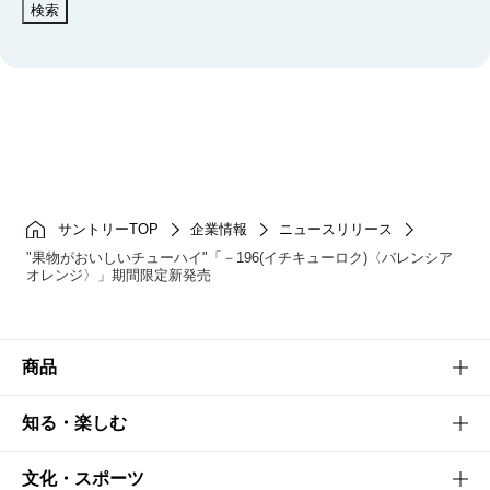
検索
サントリーTOP
企業情報
ニュースリリース
"果物がおいしいチューハイ"「－196(イチキューロク)〈バレンシア
オレンジ〉」期間限定新発売
商品
商品TOP
知る・楽しむ
商品一覧
知る・楽しむTOP
文化・スポーツ