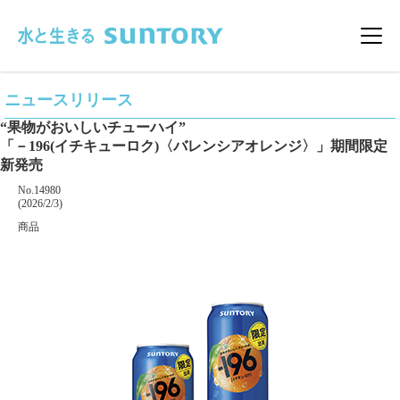
このページの本文へ移動
メニ
ニュースリリース
“果物がおいしいチューハイ”
「－196(イチキューロク)〈バレンシアオレンジ〉」期間限定
新発売
掲載番号
No.14980
掲載日
(2026/2/3)
カテゴリー
商品
企業名