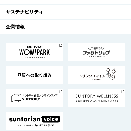
商品発売情報
キャンペーン
文化・スポーツTOP
サステナビリティ
栄養成分一覧
工場見学
サントリーホール
サステナビリティTOP
企業情報
お料理・お酒レシピ
サントリー美術館
トップメッセージ
企業情報TOP
地域情報
サントリーサンバーズ大阪
サントリーが考えるサステナビリティ経営
企業概要
東京サントリーサンゴリアス
ESG情報ポータル
グループ企業一覧
サントリースポーツ
サステナビリティストーリーズ
事業所一覧
採用情報