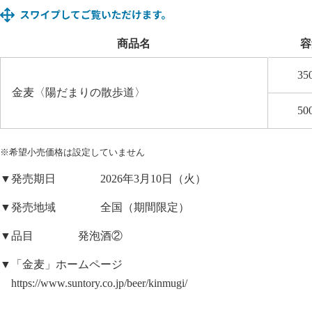
商品名
容
35
金麦〈陽だまりの散歩道〉
50
※希望小売価格は設定していません
▼発売期日 2026年3月10日（火）
▼発売地域 全国（期間限定）
▼品目 発泡酒②
▼「金麦」ホームページ
https://www.suntory.co.jp/beer/kinmugi/