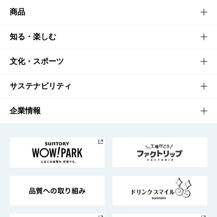
商品
商品TOP
知る・楽しむ
商品一覧
知る・楽しむTOP
文化・スポーツ
商品発売情報
キャンペーン
文化・スポーツTOP
サステナビリティ
栄養成分一覧
工場見学
サントリーホール
サステナビリティTOP
企業情報
お料理・お酒レシピ
サントリー美術館
トップメッセージ
企業情報TOP
地域情報
サントリーサンバーズ大阪
サントリーが考えるサステナビリティ経営
企業概要
東京サントリーサンゴリアス
ESG情報ポータル
グループ企業一覧
サントリースポーツ
サステナビリティストーリーズ
事業所一覧