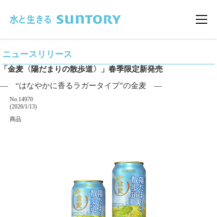
このページの本文へ移動
メニ
ニュースリリース
「金麦〈陽だまりの散歩道〉」春季限定新発売
― “はなやかに香るラガータイプ”の金麦 ―
掲載番号
No.14970
掲載日
(2026/1/13)
カテゴリー
商品
企業名