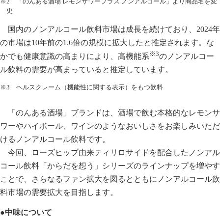
※2 「のんある酒場 レモンサワープラス ノンアルコール」より商品名を変
更
国内のノンアルコール飲料市場は成長を続けており、2024年
の市場は10年前の1.6倍の規模に拡大したと推定されます。な
※3
かでも健康意識の高まりにより、高機能系
のノンアルコー
ル飲料の需要が高まっていると推定しています。
※3 ヘルスクレーム（機能性に関する表示）をもつ飲料
「のんある酒場」ブランドは、酒場で飲む本格的なレモンサ
ワーやハイボール、ワインのようなおいしさをお楽しみいただ
けるノンアルコール飲料です。
今回、ローズヒップ由来ティリロサイドを配合したノンアル
コール飲料「からだを想う」シリーズのラインナップを増やす
ことで、さらなるファン拡大を図るとともにノンアルコール飲
料市場の需要拡大を目指します。
●中味について