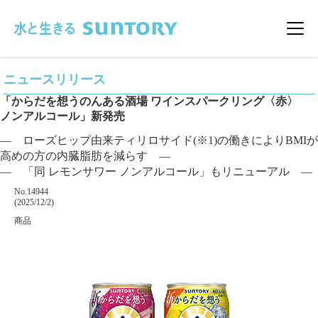
このページの本文へ移動
メニ
ニュースリリース
「からだを想うのんある酒場 ワインスパークリング〈赤〉
ノンアルコール」新発売
― ローズヒップ由来ティリロサイド(※1)の働きによりBMIが
高めの方の内臓脂肪を減らす ―
― 「同 レモンサワー ノンアルコール」もリニューアル ―
掲載番号
No.14944
掲載日
(2025/12/2)
カテゴリー
商品
企業名