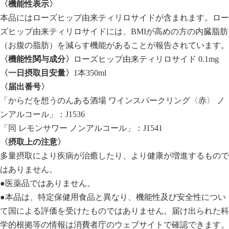
〈機能性表示〉
本品にはローズヒップ由来ティリロサイドが含まれます。ロー
ズヒップ由来ティリロサイドには、BMIが高めの方の内臓脂肪
（お腹の脂肪）を減らす機能があることが報告されています。
〈機能性関与成分〉
ローズヒップ由来ティリロサイド 0.1mg
〈一日摂取目安量〉
1本350ml
〈届出番号〉
「からだを想うのんある酒場 ワインスパークリング〈赤〉 ノ
ンアルコール」：J1536
「同 レモンサワー ノンアルコール」：J1541
〈摂取上の注意〉
多量摂取により疾病が治癒したり、より健康が増進するもので
はありません。
●医薬品ではありません。
●本品は、特定保健用食品と異なり、機能性及び安全性につい
て国による評価を受けたものではありません。届け出られた科
学的根拠等の情報は消費者庁のウェブサイトで確認できます。