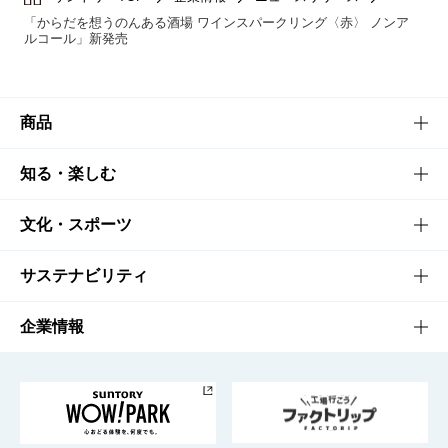
「からだを想うのんある酒場 ワインスパークリング〈赤〉 ノンア
ルコール」新発売
商品
商品TOP
知る・楽しむ
商品一覧
知る・楽しむTOP
文化・スポーツ
商品発売情報
キャンペーン
文化・スポーツTOP
サステナビリティ
栄養成分一覧
工場見学
サントリーホール
サステナビリティTOP
企業情報
お料理・お酒レシピ
サントリー美術館
トップメッセージ
企業情報TOP
地域情報
サントリーサンバーズ大阪
サントリーが考えるサステナビリティ経営
企業概要