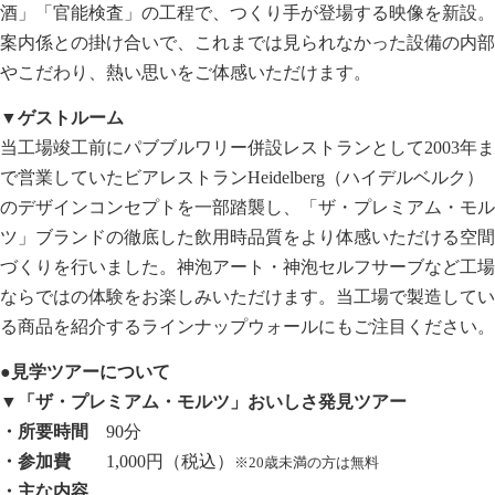
酒」「官能検査」の工程で、つくり手が登場する映像を新設。
案内係との掛け合いで、これまでは見られなかった設備の内部
やこだわり、熱い思いをご体感いただけます。
▼ゲストルーム
当工場竣工前にパブブルワリー併設レストランとして2003年ま
で営業していたビアレストランHeidelberg（ハイデルベルク）
のデザインコンセプトを一部踏襲し、「ザ・プレミアム・モル
ツ」ブランドの徹底した飲用時品質をより体感いただける空間
づくりを行いました。神泡アート・神泡セルフサーブなど工場
ならではの体験をお楽しみいただけます。当工場で製造してい
る商品を紹介するラインナップウォールにもご注目ください。
●見学ツアーについて
▼「ザ・プレミアム・モルツ」おいしさ発見ツアー
・所要時間
90分
・参加費
1,000円（税込）
※20歳未満の方は無料
・主な内容