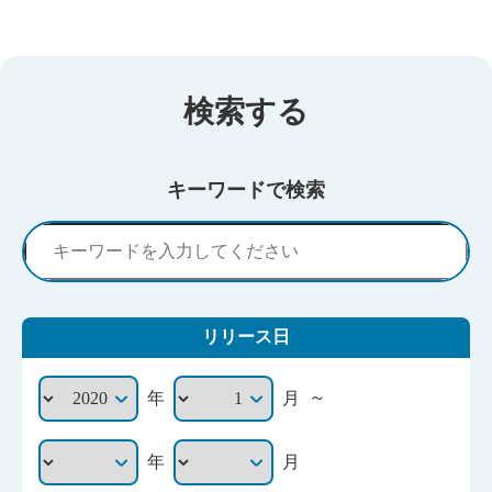
検索する
キーワードで検索
リリース日
～
年
月
年
月