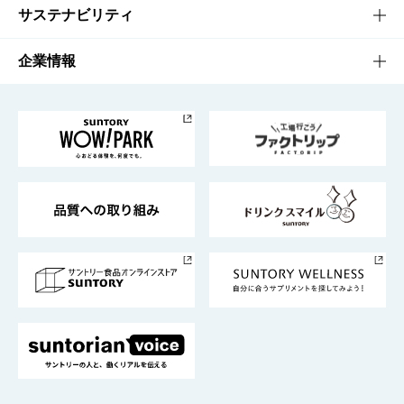
商品発売情報
キャンペーン
文化・スポーツTOP
サステナビリティ
栄養成分一覧
工場見学
サントリーホール
サステナビリティTOP
企業情報
お料理・お酒レシピ
サントリー美術館
トップメッセージ
企業情報TOP
地域情報
サントリーサンバーズ大阪
サントリーが考えるサステナビリティ経営
企業概要
東京サントリーサンゴリアス
ESG情報ポータル
グループ企業一覧
サントリースポーツ
サステナビリティストーリーズ
事業所一覧
採用情報