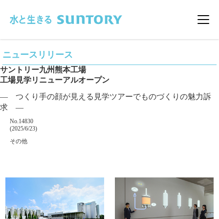
このページの本文へ移動
メニ
ニュースリリース
サントリー九州熊本工場
工場見学リニューアルオープン
― つくり手の顔が見える見学ツアーでものづくりの魅力訴
求 ―
掲載番号
No.14830
掲載日
(2025/6/23)
カテゴリー
その他
企業名