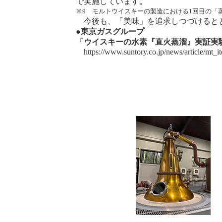
で実施しています。
※9 モルトウイスキーの製造における1回目の「
今後も、「美味」を追求しつづけるとと
●東京ガスグループ
「ウイスキーの水素『直火蒸溜』実証実
https://www.suntory.co.jp/news/article/mt_