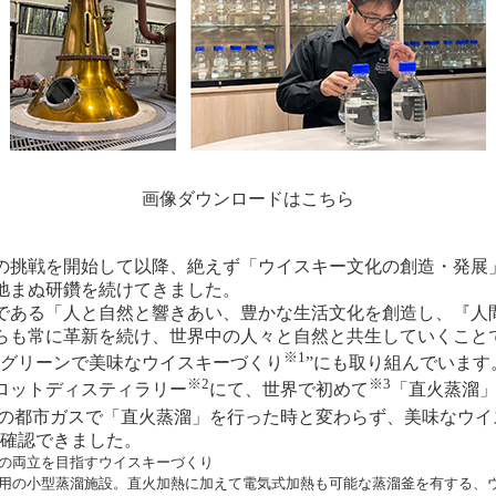
画像ダウンロードはこちら
への挑戦を開始して以降、絶えず「ウイスキー文化の創造・発展
弛まぬ研鑽を続けてきました。
ある「人と自然と響きあい、豊かな生活文化を創造し、『人
らも常に革新を続け、世界中の人々と自然と共生していくこと
※1
“グリーンで美味なウイスキーづくり
”にも取り組んでいます
※2
※3
ロットディスティラリー
にて、世界で初めて
「直火蒸溜
の都市ガスで「直火蒸溜」を行った時と変わらず、美味なウイ
が確認できました。
」の両立を目指すウイスキーづくり
発用の小型蒸溜施設。直火加熱に加えて電気式加熱も可能な蒸溜釜を有する、