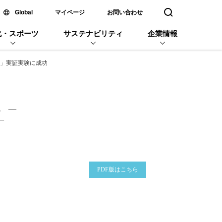
新しいウィンドウで開く
Global
マイページ
お問い合わせ
検索窓を開く
化・スポーツ
サステナビリティ
企業情報
溜」実証実験に成功
現 ―
―
企業名
PDF版はこちら