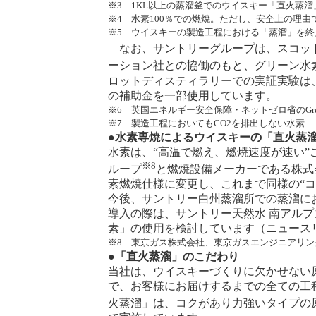
※3 1KL以上の蒸溜釜でのウイスキー「直火蒸
※4 水素100％での燃焼。ただし、安全上の理
※5 ウイスキーの製造工程における「蒸溜」を
なお、サントリーグループは、スコット
ーション社との協働のもと、グリーン水
ロットディスティラリーでの実証実験は
の補助金を一部使用しています。
※6 英国エネルギー安全保障・ネットゼロ省のGreen Disti
※7 製造工程においてもCO2を排出しない水素
●水素専焼によるウイスキーの「直火蒸
水素は、“高温で燃え、燃焼速度が速い
※8
ループ
と燃焼設備メーカーである株式
素燃焼仕様に変更し、これまで同様の“
今後、サントリー白州蒸溜所での蒸溜に
導入の際は、サントリー天然水 南アル
素」の使用を検討しています（
ニュースリ
※8 東京ガス株式会社、東京ガスエンジニアリ
●「直火蒸溜」のこだわり
当社は、ウイスキーづくりに欠かせない
で、お客様にお届けするまでの全ての工
火蒸溜」は、コクがあり力強いタイプの