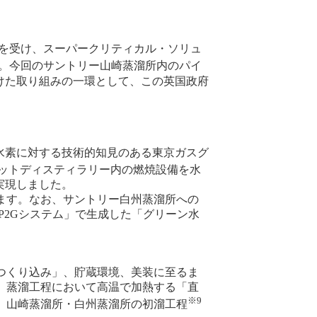
を受け、スーパークリティカル・ソリュ
。今回のサントリー山崎蒸溜所内のパイ
けた取り組みの一環として、この英国政府
水素に対する技術的知見のある東京ガスグ
ロットディスティラリー内の燃焼設備を水
実現しました。
ます。なお、サントリー白州蒸溜所への
P2Gシステム」で生成した「グリーン水
つくり込み」、貯蔵環境、美装に至るま
、蒸溜工程において高温で加熱する「直
※9
、山崎蒸溜所・白州蒸溜所の初溜工程