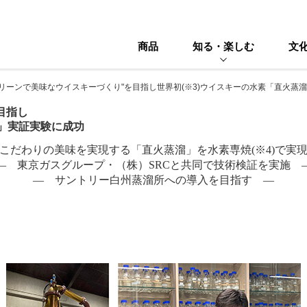
商品
知る・楽しむ
文
グリーンで美味なウイスキーづくり"を目指し世界初(※3)ウイスキーの水素「直火蒸
目指し
溜」実証実験に成功
こだわりの美味を実現する「直火蒸溜」を水素専焼(※4)で実
― 東京ガスグループ・（株）SRCと共同で技術検証を実施 
― サントリー白州蒸溜所への導入を目指す ―