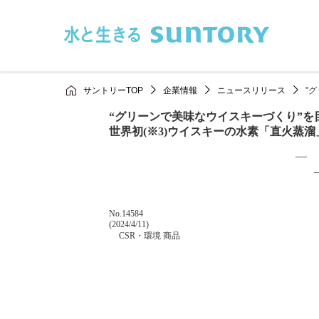
このページの本文へ移動
サントリーTOP
企業情報
ニュースリリース
"
“グリーンで美味なウイスキーづくり”を
世界初(※3)ウイスキーの水素「直火蒸
― 
掲載番号
No.14584
掲載日
(2024/4/11)
カテゴリー
CSR・環境 商品