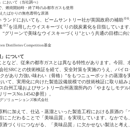
溜」において（当社調べ）
由で、燃焼開始時・終了時のみ都市ガスも使用
終えたばかりの無色透明な原酒
※6
ランドにおいても、ビームサントリー社が英国政府の補助
※7
素
を活用したウイスキーづくりの脱炭素化を目指しています
、“グリーンで美味なウイスキーづくり”という共通の目標に向
lleries Competition基金
溜」について
”ことなど、従来の都市ガスとは異なる特性があります。今回、
会社SRCとの技術検証を経て、安全対策を実施のうえ、パイ
コクがあり力強い味わい（骨格）”をもつニューポットの蒸溜を
おいて、実用化に向けた製造設備規模での技術検証に取り組み
プス白州工場およびサントリー白州蒸溜所内の「やまなしモデル
リースNo.14542参照
）。
ングソリューションズ株式会社
原料に加えて、仕込・蒸溜といった製造工程における原酒の「
程にこだわることで「美味品質」を実現しています。なかでも
原酒づくりにつながる、「美味品質」に欠かせない製法と考え