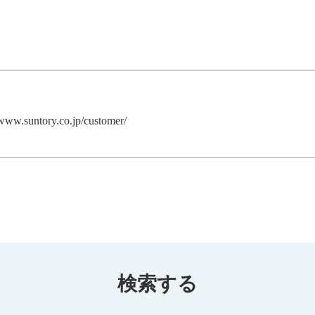
/www.suntory.co.jp/customer/
検索する