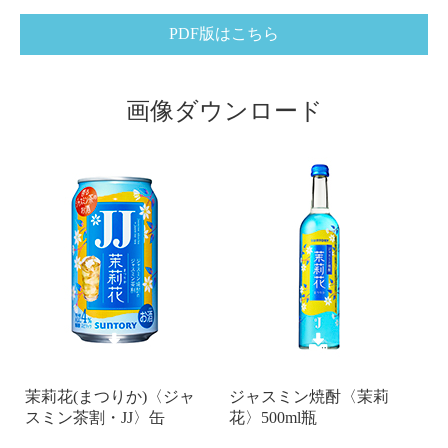
PDF版はこちら
画像ダウンロード
茉莉花(まつりか)〈ジャ
ジャスミン焼酎〈茉莉
スミン茶割・JJ〉缶
花〉500ml瓶