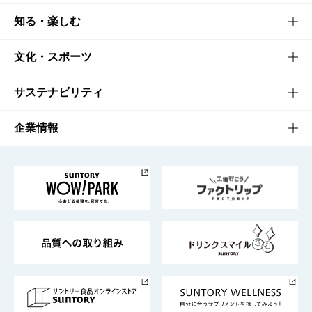
商品TOP
知る・楽しむ
商品一覧
知る・楽しむTOP
文化・スポーツ
商品発売情報
キャンペーン
文化・スポーツTOP
サステナビリティ
栄養成分一覧
工場見学
サントリーホール
サステナビリティTOP
企業情報
お料理・お酒レシピ
サントリー美術館
トップメッセージ
企業情報TOP
地域情報
サントリーサンバーズ大阪
サントリーが考えるサステナビリティ経営
企業概要
東京サントリーサンゴリアス
ESG情報ポータル
グループ企業一覧
サントリースポーツ
サステナビリティストーリーズ
事業所一覧
採用情報