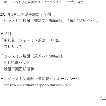
※3月5日（火）より全国のコンビニエンスストアで先行発売
2024年3月上旬以降順次・全国
「ジャスミン焼酎〈茉莉花〉500ml瓶」「同1.8L紙パック」
▼品目
「茉莉花〈ジャスミン茶割・JJ〉缶」
スピリッツ
「ジャスミン焼酎〈茉莉花〉500ml瓶」
「同1.8L紙パック」
焼酎甲類乙類混和
▼「ジャスミン焼酎〈茉莉花〉」ホームページ
https://www.suntory.co.jp/sho-chu/matsurika/
以上