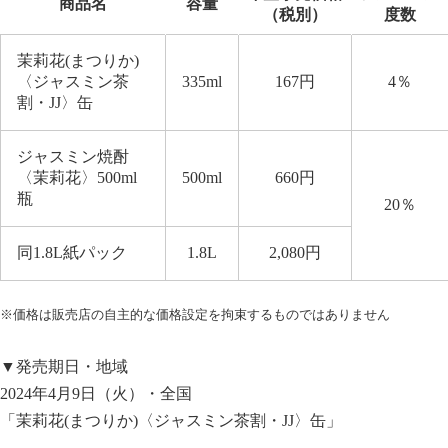
商品名
容量
（税別）
度数
茉莉花(まつりか)
〈ジャスミン茶
335ml
167円
4％
割・JJ〉缶
ジャスミン焼酎
〈茉莉花〉500ml
500ml
660円
瓶
20％
同1.8L紙パック
1.8L
2,080円
※価格は販売店の自主的な価格設定を拘束するものではありません
▼発売期日・地域
2024年4月9日（火）・全国
「茉莉花(まつりか)〈ジャスミン茶割・JJ〉缶」