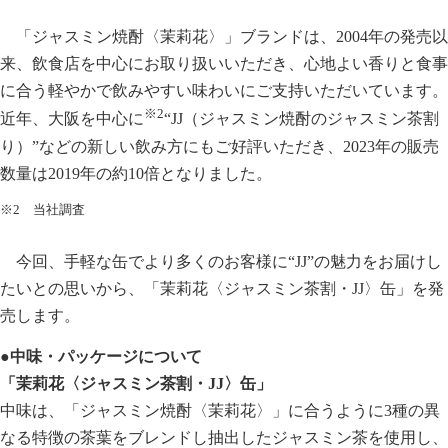
「ジャスミン焼酎〈茉莉花〉」ブランドは、2004年の発売以
来、飲食店を中心にお取り扱いいただき、心地よい香りと食事
に合う軽やかで飲みやすい味わいにご支持いただいています。
※2
近年、大阪を中心に
“JJ（ジャスミン焼酎のジャスミン茶割
り）”などの新しい飲み方にもご好評いただき、2023年の販売
数量は2019年の約10倍となりました。
※2 当社調査
今回、手軽な缶でより多くのお客様に“JJ”の魅力をお届けし
たいとの思いから、「茉莉花〈ジャスミン茶割・JJ〉缶」を発
売します。
●中味・パッケージについて
「茉莉花〈ジャスミン茶割・JJ〉缶」
中味は、「ジャスミン焼酎〈茉莉花〉」に合うように3種の異
なる特徴の茶葉をブレンドし抽出したジャスミン茶を使用し、