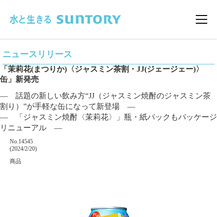
このページの本文へ移動
メニ
ニュースリリース
「茉莉花(まつりか)〈ジャスミン茶割・JJ(ジェージェー)〉
缶」新発売
― 話題の新しい飲み方“JJ（ジャスミン焼酎のジャスミン茶
割り）”が手軽な缶になって新登場 ―
― 「ジャスミン焼酎〈茉莉花〉」瓶・紙パックもパッケージ
リニューアル ―
掲載番号
No.14545
掲載日
(2024/2/20)
カテゴリー
商品
企業名