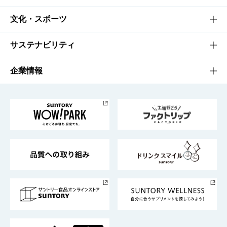
商品一覧
知る・楽しむTOP
文化・スポーツ
商品発売情報
キャンペーン
文化・スポーツTOP
サステナビリティ
栄養成分一覧
工場見学
サントリーホール
サステナビリティTOP
企業情報
お料理・お酒レシピ
サントリー美術館
トップメッセージ
企業情報TOP
地域情報
サントリーサンバーズ大阪
サントリーが考えるサステナビリティ経営
企業概要
東京サントリーサンゴリアス
ESG情報ポータル
グループ企業一覧
サントリースポーツ
サステナビリティストーリーズ
事業所一覧
採用情報