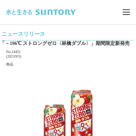
このページの本文へ移動
メニ
ニュースリリース
「－196℃ ストロングゼロ〈林檎ダブル〉」期間限定新発売
掲載番号
No.14451
掲載日
(2023/9/5)
カテゴリー
商品
企業名