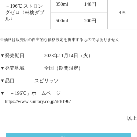
350ml
148
円
－
196
℃ ストロン
グゼロ〈林檎ダブ
9
％
ル〉
500ml
200
円
※価格は販売店の自主的な価格設定を拘束するものではありません
▼発売期日 2023年11月14日（火）
▼発売地域 全国（期間限定）
▼品目 スピリッツ
▼「－196℃」ホームページ
https://www.suntory.co.jp/rtd/196/
以上