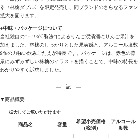
る〈林檎ダブル〉を限定発売し、同ブランドのさらなるファン
拡大を図ります。
●中味・パッケージについて
当社独自の“－196℃製法”によるりんご浸漬酒にりんご果汁を
加えました。林檎のしっかりとした果実感と、アルコール度数
9％の力強い飲みごたえが特長です。パッケージは、赤色の背
景にみずみずしい林檎のイラストを描くことで、中味の特長を
わかりやすく訴求しました。
― 記 ―
▼商品概要
希望小売価格
アルコール
商品名
容量
（
税別）
度
数