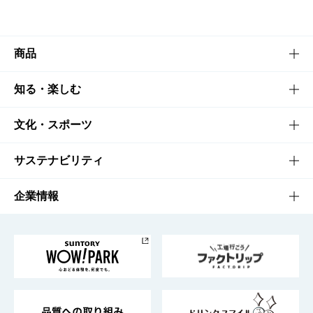
商品
商品TOP
知る・楽しむ
商品一覧
知る・楽しむTOP
文化・スポーツ
商品発売情報
キャンペーン
文化・スポーツTOP
サステナビリティ
栄養成分一覧
工場見学
サントリーホール
サステナビリティTOP
企業情報
お料理・お酒レシピ
サントリー美術館
トップメッセージ
企業情報TOP
地域情報
サントリーサンバーズ大阪
サントリーが考えるサステナビリティ経営
企業概要
東京サントリーサンゴリアス
ESG情報ポータル
グループ企業一覧