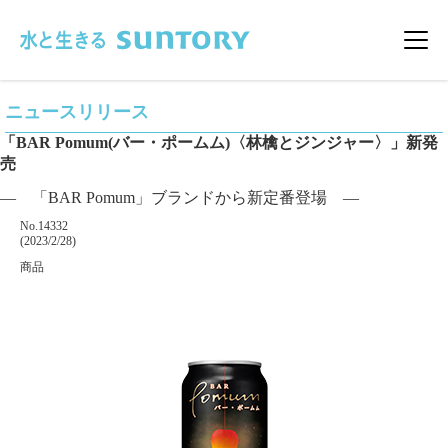
このページの本文へ移動
メニ
ニュースリリース
「BAR Pomum(バー・ポームム)〈林檎とジンジャー〉」新発
売
― 「BAR Pomum」ブランドから新定番登場 ―
掲載番号
No.14332
掲載日
(2023/2/28)
カテゴリー
商品
企業名