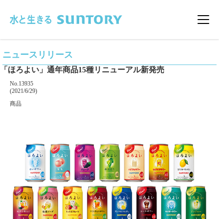
このページの本文へ移動
メニ
ニュースリリース
「ほろよい」通年商品15種リニューアル新発売
掲載番号
No.13935
掲載日
(2021/6/29)
カテゴリー
商品
企業名