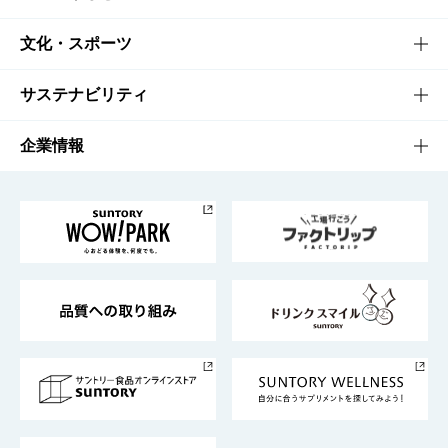
商品一覧
知る・楽しむTOP
文化・スポーツ
商品発売情報
キャンペーン
文化・スポーツTOP
サステナビリティ
栄養成分一覧
工場見学
サントリーホール
サステナビリティTOP
企業情報
お料理・お酒レシピ
サントリー美術館
トップメッセージ
企業情報TOP
地域情報
サントリーサンバーズ大阪
サントリーが考えるサステナビリティ経営
企業概要
東京サントリーサンゴリアス
ESG情報ポータル
グループ企業一覧
サントリースポーツ
サステナビリティストーリーズ
事業所一覧
採用情報