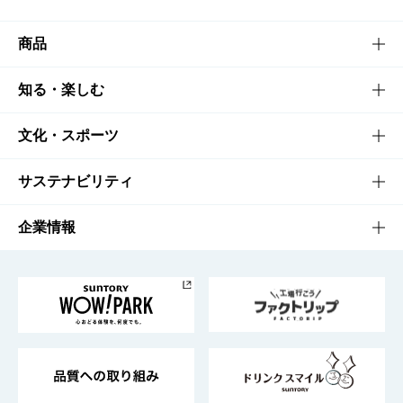
商品
商品TOP
知る・楽しむ
商品一覧
知る・楽しむTOP
文化・スポーツ
商品発売情報
キャンペーン
文化・スポーツTOP
サステナビリティ
栄養成分一覧
工場見学
サントリーホール
サステナビリティTOP
企業情報
お料理・お酒レシピ
サントリー美術館
トップメッセージ
企業情報TOP
地域情報
サントリーサンバーズ大阪
サントリーが考えるサステナビリティ経営
企業概要
東京サントリーサンゴリアス
ESG情報ポータル
グループ企業一覧
サントリースポーツ
サステナビリティストーリーズ