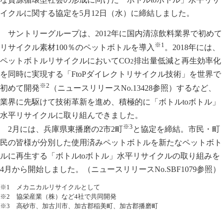
イクルに関する協定を5月12日（水）に締結しました。
サントリーグループは、2012年に国内清涼飲料業界で初めて
※1
リサイクル素材100％のペットボトルを導入
。2018年には、
ペットボトルリサイクルにおいてCO
排出量低減と再生効率化
2
を同時に実現する「FtoPダイレクトリサイクル技術」を世界で
※2
初めて開発
（
ニュースリリースNo.13428参照
）するなど、
業界に先駆けて技術革新を進め、積極的に「ボトルtoボトル」
水平リサイクルに取り組んできました。
※3
2月には、兵庫県東播磨の2市2町
と協定を締結。市民・町
民の皆様が分別した使用済みペットボトルを新たなペットボト
ルに再生する「ボトルtoボトル」水平リサイクルの取り組みを
4月から開始しました。（
ニュースリリースNo.SBF1079参照
）
※1 メカニカルリサイクルとして
※2 協栄産業（株）など4社で共同開発
※3 高砂市、加古川市、加古郡稲美町、加古郡播磨町