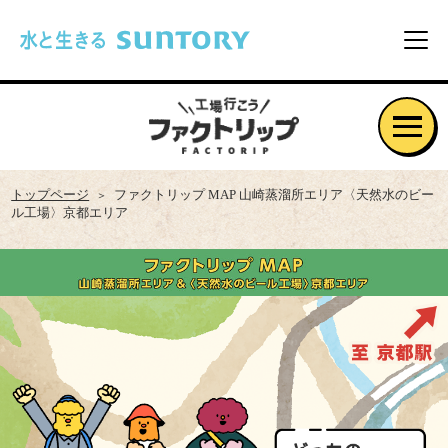
このページの本文へ移動
メニ
トップページ
ファクトリップ MAP 山崎蒸溜所エリア〈天然水のビー
ル工場〉京都エリア