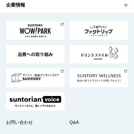
栄養成分一覧
工場見学
サントリーホール
サステナビリティTOP
企業情報
お料理・お酒レシピ
サントリー美術館
トップメッセージ
企業情報TOP
地域情報
サントリーサンバーズ大阪
サントリーが考えるサステナビリティ経営
企業概要
東京サントリーサンゴリアス
ESG情報ポータル
グループ企業一覧
サントリースポーツ
サステナビリティストーリーズ
事業所一覧
採用情報
お問い合わせ
Q&A