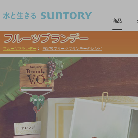
このページの本文へ移動
商品
フルーツブランデー
自家製フルーツブランデーのレシピ