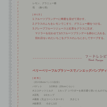
レモン、グラニュー糖
苺 （飾り用）
[ 作り方 ]
1.フルーツブランデーに蜂蜜を混ぜて溶かす。
2.グラスのふちをレモンでこすり、グラニュー糖をつける。
3.グレープフルーツジュースと紅茶をグラスに注ぎ、
マドラーを伝わせて1のフルーツブランデーを静かに入れる
切れ目をいれたいちごをグラスのふちにさしてサーブする。
ベリーベリーフルブラソースでノンエッグパンプディ
[ 材 料 ]
（21×16cmバット1台分）
バゲット 1/2本分（20cmくらい）
Aココナッツミルク 1カップ（パウダーを表示通り溶いたもので
A豆乳 1/2カップ
A葛粉（又はコーンスターチ） 大さじ１
A粉寒天 小さじ1/2