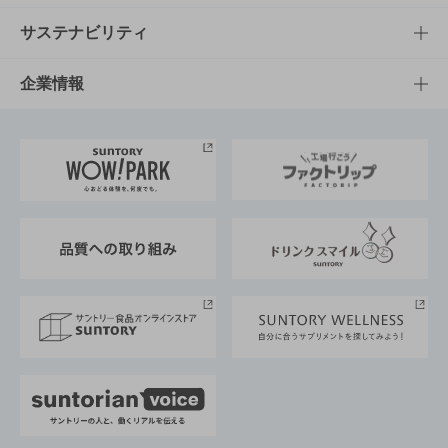
商品発売情報
キャンペーン
文化・スポーツTOP
サステナビリティ
栄養成分一覧
工場見学
サントリーホール
サステナビリティTOP
企業情報
お料理・お酒レシピ
サントリー美術館
トップメッセージ
企業情報TOP
地域情報
サントリーサンバーズ大阪
サントリーが考えるサステナビリティ経営
企業概要
東京サントリーサンゴリアス
ESG情報ポータル
グループ企業一覧
サントリースポーツ
サステナビリティストーリーズ
事業所一覧
採用情報