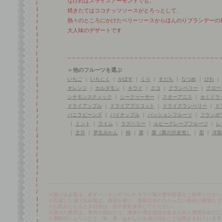
なければスライスアーモンドでも。
焼きたてはココナッツソースがとろっとして、
熱々のところにかけたベリーソースからほんのりブランデーの
大人味のデザートです
＞他のフルーツを選ぶ
いちご
｜
いちじく
｜
かぼす
｜
くり
｜
すだち
｜
なつめ
｜
びわ
｜
オレンジ
｜
カルダモン
｜
キウイ
｜
クコ
｜
クランベリー
｜
クロー
シナモンスティック
｜
シークヮーサー
｜
スターアニス
｜
セミドラ
ドライアップル
｜
ドライアプリコット
｜
ドライクランベリー
｜
ド
バニラビーンズ
｜
パイナップル
｜
パッションフルーツ
｜
フランボ
｜
ミント
｜
ライム
｜
ラズベリー
｜
ルビーグレープフルーツ
｜
レ
｜
文旦
｜
早生みかん
｜
柿
｜
栗
｜
栗（栗の渋皮煮）
｜
梨
｜
洋梨
※漬け込み瓶は、必ずパッキンのついたガラス製の密封容器をご使用ください
※完成した漬け込み瓶は、高温を避け、直射日光の当たらない場所に保管して
※お飲みになるとき以外は、必ず密封保存してください。
※漬けた果実は、果肉が崩れたり、液体が濁る場合があるため１週間をめどに
※酒税法によりぶどう、米、麦、あわなどを漬け込むことは禁止されています