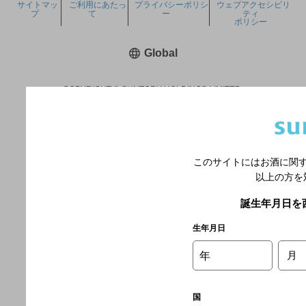
サイトマッ
ご利用にあたっ
プライバシーポリシ
ウェブアクセシビリ
プ
て
ー
ティ
ポリシー
新しいウィンドウで開く
Global
COPYRIGHT © SUNTORY HOLDINGS LIMITED.
ALL RIGHTS RESERVED.
このサイトにはお酒に関
以上の方を
誕生年月日を
生年月日
年
月
国