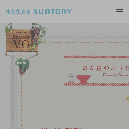
このページの本文へ移動
メニ