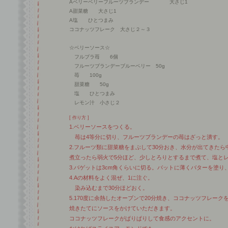
Aベリーベリーフルーツブランデー 大さじ1
A甜菜糖 大さじ1
A塩 ひとつまみ
ココナッツフレーク 大さじ２～３
☆ベリーソース☆
フルブラ苺 6個
フルーツブランデーブルーベリー 50g
苺 100g
甜菜糖 50g
塩 ひとつまみ
レモン汁 小さじ２
[ 作り方 ]
1.ベリーソースをつくる。
苺は4等分に切り、フルーツブランデーの苺はざっと潰す。
2.フルーツ類に甜菜糖をまぶして30分おき、水分が出てきたら
煮立ったら弱火で5分ほど、少しとろりとするまで煮て、塩と
3.バゲットは3cm角くらいに切る。バットに薄くバターを塗り
4.Aの材料をよく混ぜ、1に注ぐ。
染み込むまで30分ほどおく。
5.170度に余熱したオーブンで20分焼き、ココナッツフレーク
焼きたてにソースをかけていただきます。
ココナッツフレークがぱりぱりして食感のアクセントに。