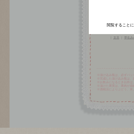
いちご
｜
いちじ
オレンジ
｜
カル
シナモンスティッ
ドライアップル
｜
閲覧することに
バニラビーンズ
｜
｜
ミント
｜
ライ
｜
文旦
｜
早生み
※漬け込み瓶は、必ずパッ
※完成した漬け込み瓶は、
※お飲みになるとき以外は
※漬けた果実は、果肉が崩
※酒税法によりぶどう、米