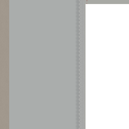
スモークサー
[ 材 料 ]
2人分（ひとくちサ
クリームチーズ・・
スモークサーモン・
フルブラに漬けたパ
はちみつ・・・小さ
粗びき黒胡椒・・
※パイン果肉はお
[ 作り方 ]
(1)スモークサ
(2)クリームチー
(3)ボール状に
※食べる直前に
＞他のフルーツ