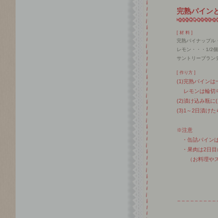
完熟パイン
[ 材 料 ]
完熟パイナップル・
レモン・・・1/2個
サントリーブランデー
[ 作り方 ]
(1)完熟パイン
レモンは輪切り
(2)漬け込み瓶に
(3)1～2日漬け
※注意
・缶詰パインは
・果肉は2日目
（お料理やス