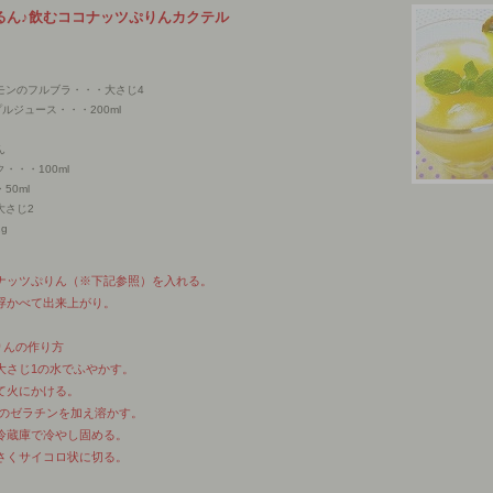
るん♪飲むココナッツぷりんカクテル
モンのフルブラ・・・大さじ4
ルジュース・・・200ml
ん
・・・100ml
50ml
大さじ2
g
コナッツぷりん（※下記参照）を入れる。
を浮かべて出来上がり。
りんの作り方
は大さじ1の水でふやかす。
れて火にかける。
)のゼラチンを加え溶かす。
れ冷蔵庫で冷やし固める。
くサイコロ状に切る。