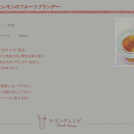
とレモンのフルーツブランデー♪
・・150g
V.O・・・250ml
は一口サイズに切る。
し外皮と白い部分を取り除く。
(1)を入れブランデーを注ぐ。
たら出来上がり。
使用しないで下さい。
には取り出して下さい。
イーツに使えます）