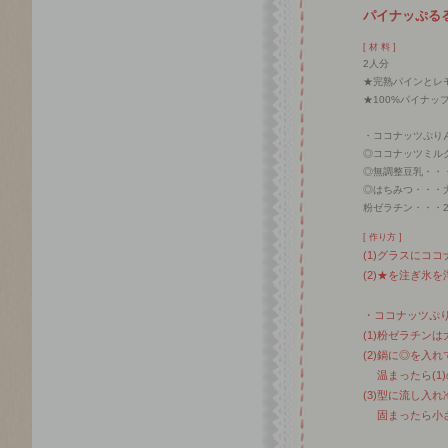
パイナッぷる
[ 材 料 ]
2人分
★完熟パインとレ
★100%パイナップ
・ココナッツぷり
◎ココナッツミルク
◎無調整豆乳・・・
◎はちみつ・・・
粉ゼラチン・・・2
[ 作り方 ]
(1)グラスにコ
(2)★を注ぎ氷
・ココナッツぷ
(1)粉ゼラチン
(2)鍋に◎を入
温まったら(1
(3)型に流し入
固まったら小さ