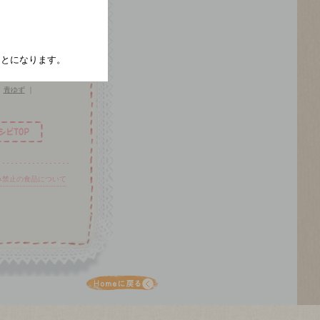
ルミント
｜
シナモン
｜
じく
｜
バナナ
｜
たことになります。
｜
ミニトマト
梨
｜
小豆
｜
青ゆず
｜
み禁止の食品について