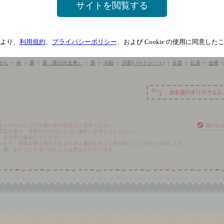
サイトを閲覧する
く
｜
かぼす
｜
くり
｜
すだち
｜
なつめ
｜
びわ
｜
みかん
｜
みょうが
｜
もも
｜
りんご
｜
アップ
ダモン
｜
キウイ
｜
クコ
｜
クランベリー
｜
クローブ
｜
グレープフルーツ
｜
コーヒー
｜
ザクロ
｜
ク
｜
シークヮーサー
｜
スターアニス
｜
セミドライいちじく
｜
デコポン
｜
トマト
｜
ドライいち
ドライアプリコット
｜
ドライクランベリー
｜
ドライフィグ（白いちじく）
｜
ドライマンゴー
｜
より、
利用規約
、
プライバシーポリシー
、および Cookie の使用に同意し
パイナップル
｜
パッションフルーツ
｜
フランボワーズ
｜
ブルーベリー
｜
プルーン
｜
マンゴー
ム
｜
ラズベリー
｜
ルビーグレープフルーツ
｜
レッドバートレット（洋梨）
｜
レモン
｜
二十世紀
かん
｜
柿
｜
栗
｜
栗（栗の渋皮煮）
｜
梨
｜
洋梨
｜
洋梨(パートレット)
｜
生姜
｜
紅茶
｜
金柑
キンのついたガラス製の密封容器をご使用ください。
漬け込
高温を避け、直射日光の当たらない場所に保管してください。
、必ず密封保存してください。
れたり、液体が濁る場合があるため１週間をめどに取り除くことをおすすめします。
、麦、あわなどを漬け込むことは禁止されています。