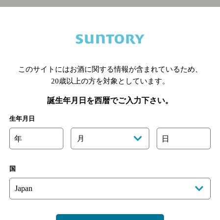
モンとフルブラパインのチーズボール♪
このサイトにはお酒に関する情報が含まれているため、
イズ4個分）
20歳以上の方を対象としています。
・50g
・・25g
誕生年月日を西暦でご入力下さい。
イン果肉・・・15～20g
じ1/3
生年月日
・適量
好みで加減して下さい。
年
月
日
ーモンとパイン果肉は細かく刻む。
ズに(1)とはちみつを混ぜる。
国
丸めてお皿に盛り冷蔵庫で冷やす。
粗びき黒胡椒を振って下さい。
を選ぶ