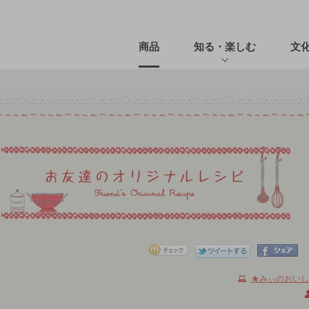
商品
知る・楽しむ
文
★みぃのおいし