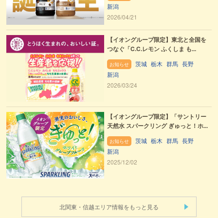
新潟
2026/04/21
【イオングループ限定】東北と全国を
つなぐ「C.C.レモン ふくしま も...
茨城
栃木
群馬
長野
お知らせ
新潟
2026/03/24
【イオングループ限定】「サントリー
天然水 スパークリング ぎゅっと！ホ...
茨城
栃木
群馬
長野
お知らせ
新潟
2025/12/02
北関東・信越エリア情報をもっと見る