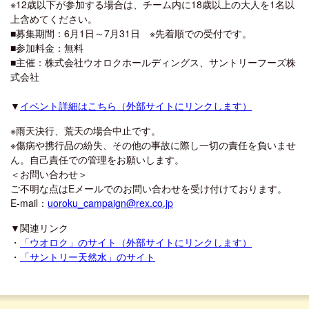
※12歳以下が参加する場合は、チーム内に18歳以上の大人を1名以
上含めてください。
■募集期間：6月1日～7月31日 ※先着順での受付です。
■参加料金：無料
■主催：株式会社ウオロクホールディングス、サントリーフーズ株
式会社
▼
イベント詳細はこちら（外部サイトにリンクします）
※雨天決行、荒天の場合中止です。
※傷病や携行品の紛失、その他の事故に際し一切の責任を負いませ
ん。自己責任での管理をお願いします。
＜お問い合わせ＞
ご不明な点はEメールでのお問い合わせを受け付けております。
E-mail：
uoroku_campaign@rex.co.jp
▼関連リンク
・
「ウオロク」のサイト（外部サイトにリンクします）
・
「サントリー天然水」のサイト