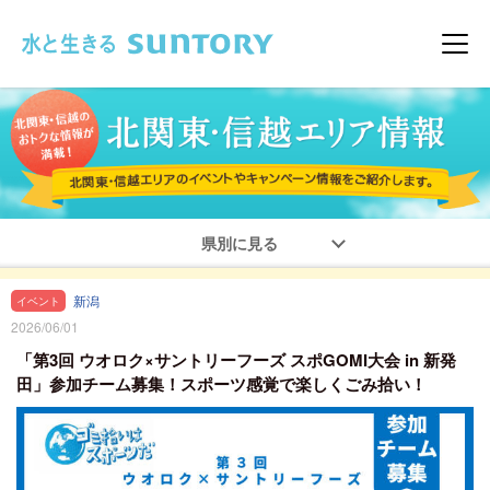
このページの本文へ移動
メニ
県別に見る
新潟
イベント
2026/06/01
「第3回 ウオロク×サントリーフーズ スポGOMI大会 in 新発
田」参加チーム募集！スポーツ感覚で楽しくごみ拾い！