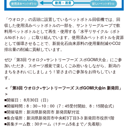
「ウオロク」の店頭に設置しているペットボトル回収機では、回
収した使用済みペットボトルの一部を、サントリーグループで飲
料用ペットボトルとして再生・使用する「水平リサイクル（ボト
ルtoボトル）」に取り組んでいます。使用済みペットボトルを資源
として循環させることで、新規化石由来原料の使用量削減やCO2
排出量の削減に貢献しています。
ぜひ「第3回 ウオロク×サントリーフーズ スポGOMI大会」にご参
加いただき、スポーツ感覚で楽しくごみ拾いをしながら、新潟の
まちをきれいにしましょう！皆さまのご参加をお待ちしていま
す。
＜「第3回 ウオロク×サントリーフーズ スポGOMI大会in 新発田」
＞
■開催日： 8月30日（日）
■開催時間：8：30～10：00（7：45受付開始、8：15開会式）
■開催場所：新潟県新発田市 新発田駅付近
■集合場所：新潟県新発田市中央町3丁目3-3 新発田市役所1階
■募集チーム数：30チーム（1チーム5名まで／先着順）