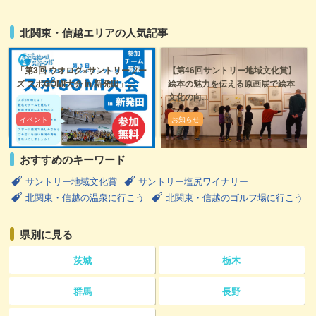
北関東・信越エリアの人気記事
「第3回 ウオロク×サントリーフー
【第46回サントリー地域文化賞】
ズ スポGOMI大会 in 新発田」...
絵本の魅力を伝える原画展で絵本
文化の向...
イベント
お知らせ
おすすめのキーワード
サントリー地域文化賞
サントリー塩尻ワイナリー
北関東・信越の温泉に行こう
北関東・信越のゴルフ場に行こう
県別に見る
茨城
栃木
群馬
長野