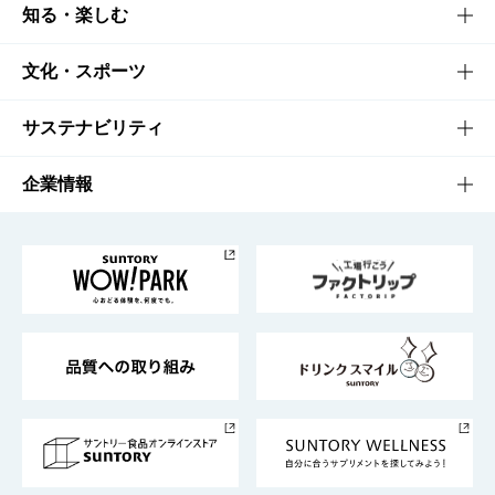
商品TOP
知る・楽しむ
商品一覧
知る・楽しむTOP
文化・スポーツ
商品発売情報
キャンペーン
文化・スポーツTOP
サステナビリティ
栄養成分一覧
工場見学
サントリーホール
サステナビリティTOP
企業情報
お料理・お酒レシピ
サントリー美術館
トップメッセージ
企業情報TOP
地域情報
サントリーサンバーズ大阪
サントリーが考えるサステナビリティ経営
企業概要
東京サントリーサンゴリアス
ESG情報ポータル
グループ企業一覧
サントリースポーツ
サステナビリティストーリーズ
事業所一覧
採用情報