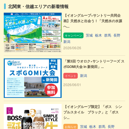
北関東・信越エリアの新着情報
【イオングループ×サントリー共同企
画】天然水と出会う！「天然水の水源
へ...
茨城
栃木
群馬
長野
キャンペーン
新潟
2026/06/26
「第3回 ウオロク×サントリーフーズ ス
ポGOMI大会 in 新発田」...
新潟
イベント
2026/06/01
【イオングループ限定】「ボス シン
プルスタイル ブラック」と「ボス
シ...
茨城
栃木
群馬
長野
お知らせ