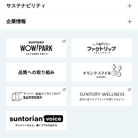
商品発売情報
キャンペーン
文化・スポーツTOP
サステナビリティ
栄養成分一覧
工場見学
サントリーホール
サステナビリティTOP
企業情報
お料理・お酒レシピ
サントリー美術館
トップメッセージ
企業情報TOP
地域情報
サントリーサンバーズ大阪
サントリーが考えるサステナビリティ経営
企業概要
東京サントリーサンゴリアス
ESG情報ポータル
グループ企業一覧
サントリースポーツ
サステナビリティストーリーズ
事業所一覧
採用情報