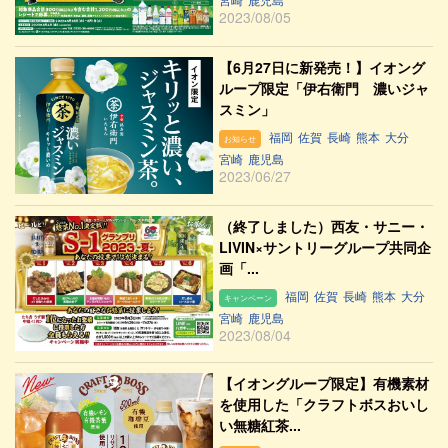
2023/08/05
【6月27日に新発売！】イオング
ループ限定「伊右衛門 濃いジャ
スミン」
福岡
佐賀
長崎
熊本
大分
お知らせ
宮崎
鹿児島
2023/06/27
（終了しました）西友・サニー・
LIVIN×サントリーグループ共同企
画「...
福岡
佐賀
長崎
熊本
大分
キャンペーン
宮崎
鹿児島
2023/08/04
【イオングループ限定】有機素材
を使用した「クラフトボスおいし
い無糖紅茶...