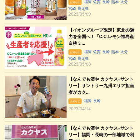
福岡
佐賀
長崎
熊本
大分
お知らせ
宮崎
鹿児島
2023/05/09
【イオングループ限定】東北の魅
力を全国へ！「C.C.レモン福島産
白桃ミ...
福岡
佐賀
長崎
熊本
大分
お知らせ
宮崎
鹿児島
2023/05/08
【なんでも酒や カクヤス×サント
リー】サントリー九州エリア担当
者がカク...
福岡
長崎
お知らせ
2023/04/14
【なんでも酒や カクヤス×サント
リー】福岡・長崎の一部地域で利