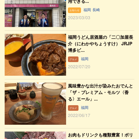
用できる...
福岡
長崎
お知らせ
2023/03/03
福岡うどん居酒屋の「二〇加屋長
介（にわかやちょうすけ） JRJP
博多ビ...
福岡
グルメ
2022/07/20
風味豊かな出汁が染みたおでんと
「ザ・プレミアム・モルツ〈香
る〉エール」...
福岡
グルメ
2022/06/17
お肉もドリンクも種類豊富！ボリ