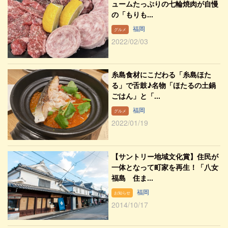
ュームたっぷりの七輪焼肉が自慢
の「もりも...
福岡
グルメ
2022/02/03
糸島食材にこだわる「糸島ほた
る」で舌鼓♪名物「ほたるの土鍋
ごはん」と「...
福岡
グルメ
2022/01/19
【サントリー地域文化賞】住民が
一体となって町家を再生！「八女
福島 住ま...
福岡
お知らせ
2014/10/17