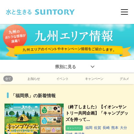
このページの本文へ移動
メニ
県別に見る
全て
お知らせ
イベント
キャンペーン
グルメ
「福岡県」の新着情報
（終了しました）【イオン×サン
トリー共同企画】「キャンプグッ
ズを持って...
福岡
佐賀
長崎
熊本
大分
キャンペーン
宮崎
鹿児島