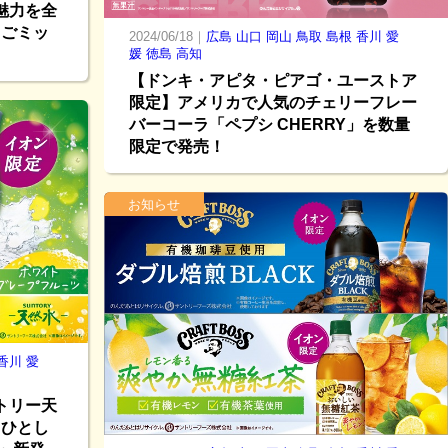
魅力を全
ちごミッ
2024/06/18｜
広島
山口
岡山
鳥取
島根
香川
愛
媛
徳島
高知
【ドンキ・アピタ・ピアゴ・ユーストア
限定】アメリカで人気のチェリーフレー
バーコーラ「ペプシ CHERRY」を数量
限定で発売！
お知らせ
香川
愛
トリー天
！ひとし