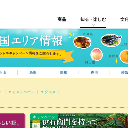
商品
知る・楽しむ
文
岡山
鳥取
島根
香川
愛
ト
キャンペーン
グルメ
▼
▼
キャンペーン