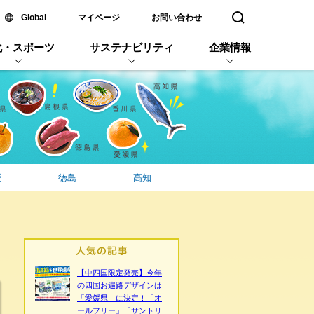
新しいウィンドウで開く
Global
マイページ
お問い合わせ
検索窓を開く
化・スポーツ
サステナビリティ
企業情報
媛
徳島
高知
【中四国限定発売】今年
の四国お遍路デザインは
「愛媛県」に決定！「オ
ールフリー」「サントリ