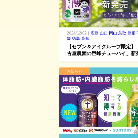
2024/12/02｜
広島
山口
岡山
鳥取
島根
媛
徳島
高知
【セブン＆アイグループ限定】
古屋農園の巨峰チューハイ」新
お知らせ