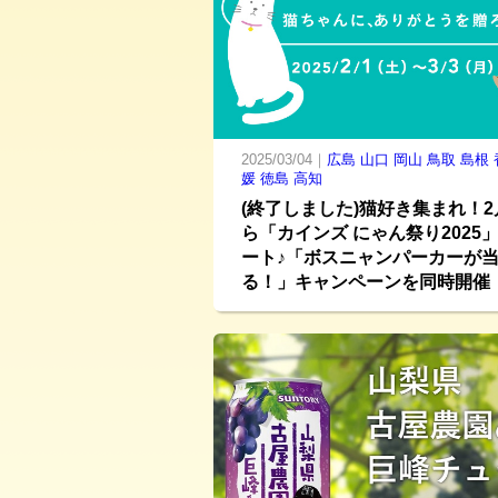
2025/03/04｜
広島
山口
岡山
鳥取
島根
媛
徳島
高知
(終了しました)猫好き集まれ！2
ら「カインズ にゃん祭り2025
ート♪「ボスニャンパーカーが
る！」キャンペーンを同時開催