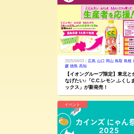
2025/04/03｜
広島
山口
岡山
鳥取
島根
媛
徳島
高知
【イオングループ限定】東北と
なげたい♪「C.C.レモン ふくし
ックス」が新発売！
イベント