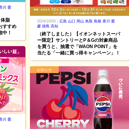
香川
愛
】体脂
2024/10/03｜
広島
山口
岡山
鳥取
島根
香川
愛
おすすめ
媛
徳島
高知
信中！
（終了しました）【イオンネットスーパ
ー限定】サントリーとP＆Gの対象商品
を買うと、抽選で「WAON POINT」を
当たる「一緒に買っ得キャンペーン」！
お知らせ
香川
愛