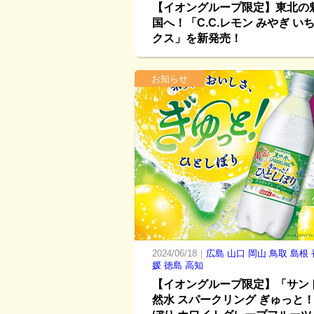
【イオングループ限定】東北の
国へ！「C.C.レモン みやぎ い
クス」を新発売！
お知らせ
2024/06/18｜
広島
山口
岡山
鳥取
島根
媛
徳島
高知
【イオングループ限定】「サン
然水 スパークリング ぎゅっと