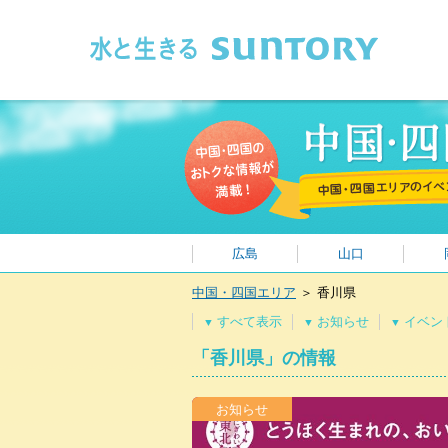
このページの本文へ移動
広島
山口
中国・四国エリア
＞
香川県
すべて表示
お知らせ
イベン
▼
▼
▼
「香川県」の情報
お知らせ