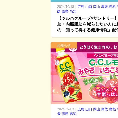
2024/10/18｜
広島
山口
岡山
鳥取
島根
媛
徳島
高知
【ツルハグループ×サントリー
肪・内臓脂肪を減らしたい方に
の「知って得する健康情報」配
お知らせ
2024/09/03｜
広島
山口
岡山
鳥取
島根
媛
徳島
高知