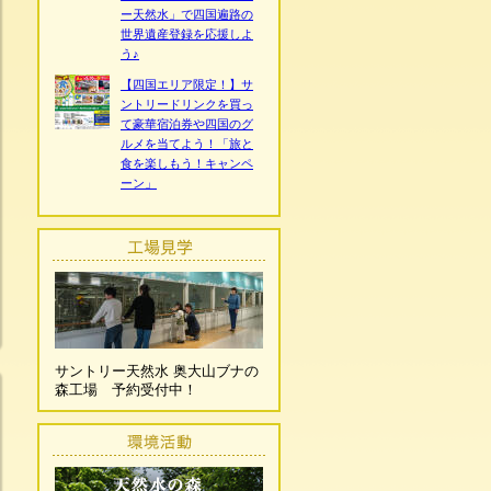
ー天然水」で四国遍路の
世界遺産登録を応援しよ
う♪
【四国エリア限定！】サ
ントリードリンクを買っ
て豪華宿泊券や四国のグ
ルメを当てよう！「旅と
食を楽しもう！キャンペ
ーン」
サントリー天然水 奥大山ブナの
森工場 予約受付中！