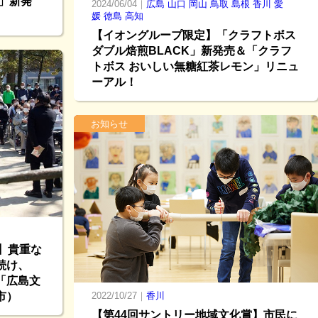
」新発
2024/06/04｜
広島
山口
岡山
鳥取
島根
香川
愛
媛
徳島
高知
【イオングループ限定】「クラフトボス
ダブル焙煎BLACK」新発売＆「クラフ
トボス おいしい無糖紅茶レモン」リニュ
ーアル！
お知らせ
】貴重な
続け、
「広島文
市）
2022/10/27｜
香川
【第44回サントリー地域文化賞】市民に