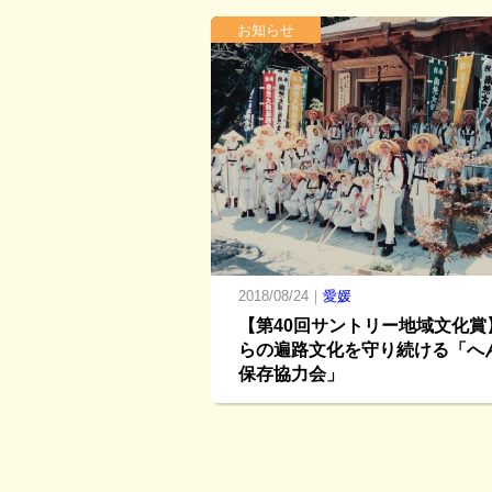
お知らせ
2018/08/24｜
愛媛
【第40回サントリー地域文化賞
らの遍路文化を守り続ける「へ
保存協力会」