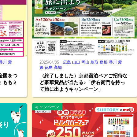
香川
愛
2025/04/05｜
広島
山口
岡山
鳥取
島根
香川
愛
媛
徳島
高知
全国をつ
（終了しました）京都宿泊ペアご招待な
ま ももミ
ど豪華賞品が当たる♪「伊右衛門を持っ
て旅に出ようキャンペーン」
キャンペーン