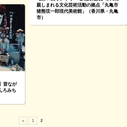
親しまれる文化芸術活動の拠点「丸亀市
猪熊弦一郎現代美術館」（香川県・丸亀
市）
】昔なが
んろみち
«
1
2