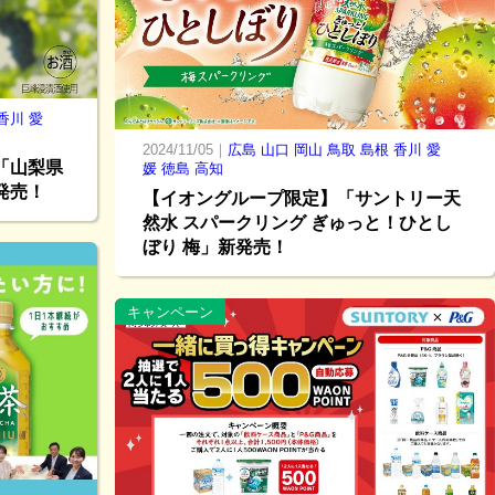
香川
愛
2024/11/05｜
広島
山口
岡山
鳥取
島根
香川
愛
「山梨県
媛
徳島
高知
発売！
【イオングループ限定】「サントリー天
然水 スパークリング ぎゅっと！ひとし
ぼり 梅」新発売！
キャンペーン