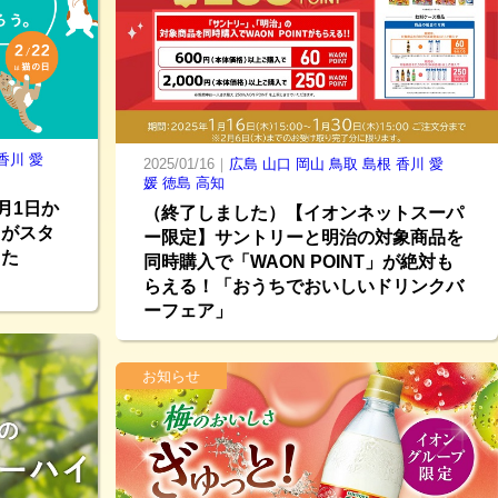
香川
愛
2025/01/16｜
広島
山口
岡山
鳥取
島根
香川
愛
媛
徳島
高知
月1日か
（終了しました）【イオンネットスーパ
」がスタ
ー限定】サントリーと明治の対象商品を
当た
同時購入で「WAON POINT」が絶対も
らえる！「おうちでおいしいドリンクバ
ーフェア」
お知らせ