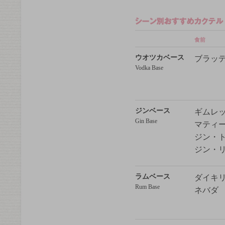
食前
ウオツカベース
ブラッ
Vodka Base
ジンベース
ギムレ
Gin Base
マティ
ジン・
ジン・
ラムベース
ダイキ
Rum Base
ネバダ