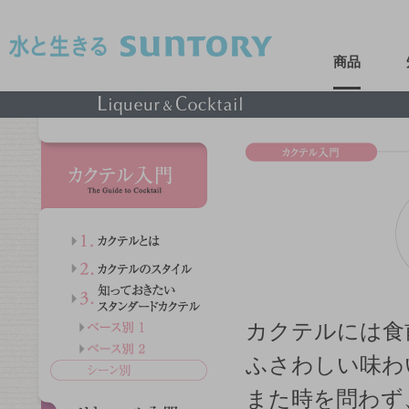
このページの本文へ移動
商品
カクテルには食
ふさわしい味わ
また時を問わず